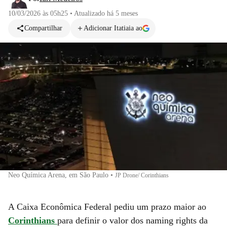
10/03/2026 às 05h25
•
Atualizado
há 5 meses
Compartilhar
Adicionar Itatiaia ao
Neo Química Arena, em São Paulo
•
JP Drone/ Corinthians
A Caixa Econômica Federal pediu um prazo maior ao
Corinthians
para definir o valor dos naming rights da