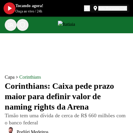
Tocando agora!
Belo Horizonte
Ouça ao vivo
/
24h
Capa
Corinthians
Corinthians: Caixa pede prazo
maior para definir valor de
naming rights da Arena
Timão tem uma dívida de cerca de R$ 660 milhões com
o banco federal
Por
Iúri Medeiros