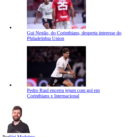
Gui Negão, do Corinthians, desperta interesse do
Philadelphia Union
Pedro Raul encerra jejum com gol em
Corinthians x Internacional
Por
Iúri Medeiros