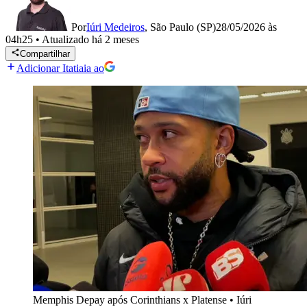
Por
Iúri Medeiros
,
São Paulo (SP)
28/05/2026 às
04h25
•
Atualizado
há 2 meses
Compartilhar
Adicionar Itatiaia ao
Memphis Depay após Corinthians x Platense
•
Iúri