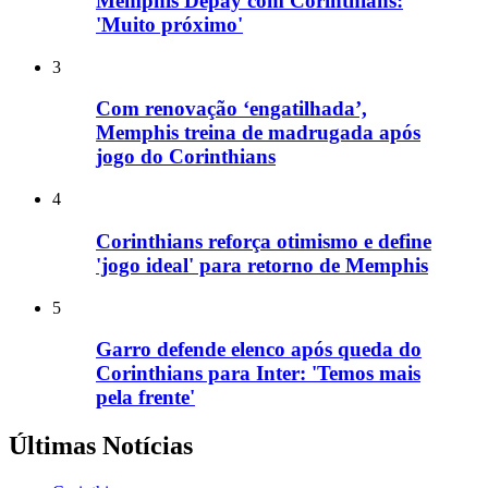
Memphis Depay com Corinthians:
'Muito próximo'
3
Com renovação ‘engatilhada’,
Memphis treina de madrugada após
jogo do Corinthians
4
Corinthians reforça otimismo e define
'jogo ideal' para retorno de Memphis
5
Garro defende elenco após queda do
Corinthians para Inter: 'Temos mais
pela frente'
Últimas Notícias