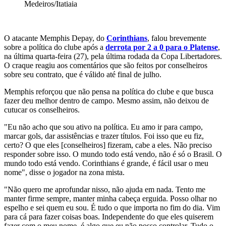
Medeiros/Itatiaia
O atacante Memphis Depay, do
Corinthians
, falou brevemente
sobre a política do clube após a
derrota por 2 a 0 para o Platense
,
na última quarta-feira (27), pela última rodada da Copa Libertadores.
O craque reagiu aos comentários que são feitos por conselheiros
sobre seu contrato, que é válido até final de julho.
Memphis reforçou que não pensa na política do clube e que busca
fazer deu melhor dentro de campo. Mesmo assim, não deixou de
cutucar os conselheiros.
"Eu não acho que sou ativo na política. Eu amo ir para campo,
marcar gols, dar assistências e trazer títulos. Foi isso que eu fiz,
certo? O que eles [conselheiros] fizeram, cabe a eles. Não preciso
responder sobre isso. O mundo todo está vendo, não é só o Brasil. O
mundo todo está vendo. Corinthians é grande, é fácil usar o meu
nome", disse o jogador na zona mista.
"Não quero me aprofundar nisso, não ajuda em nada. Tento me
manter firme sempre, manter minha cabeça erguida. Posso olhar no
espelho e sei quem eu sou. É tudo o que importa no fim do dia. Vim
para cá para fazer coisas boas. Independente do que eles quiserem
fazer com o meu nome, é algo que eu não posso controlar. Tudo o