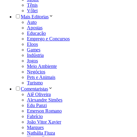
Tênis
Vôlei
Mais Editorias
Auto
Apostas
Educação
Emprego e Concursos
Eloos
Games
Indústria
Jogos
Meio Ambiente
Negócios
Pets e Animais
Turismo
Comentaristas
Alê Oliveira
Alexandre Simões
Edu Panzi
Emerson Romano
Fabrício
João Vitor Xavier
Marques
Nathália Fiuza