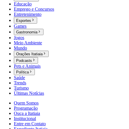
Educação
Emprego e Concursos
Entretenimento
Esportes
Games
Gastronomia
Jogos
Meio Ambiente
Mundo
Orações Itatiaia
Podcasts
Pets e Animais
Política
Saúde
Trends
Turismo
Últimas Notícias
Quem Somos
Programação
Ouça a Itatiaia
Institucional
Entre em Contato
Expediente Itatiaia