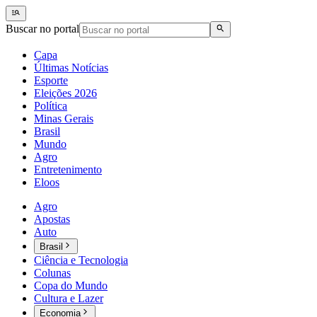
Buscar no portal
Capa
Últimas Notícias
Esporte
Eleições 2026
Política
Minas Gerais
Brasil
Mundo
Agro
Entretenimento
Eloos
Agro
Apostas
Auto
Brasil
Ciência e Tecnologia
Colunas
Copa do Mundo
Cultura e Lazer
Economia