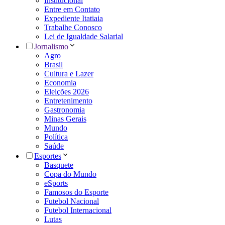
Institucional
Entre em Contato
Expediente Itatiaia
Trabalhe Conosco
Lei de Igualdade Salarial
Jornalismo
Agro
Brasil
Cultura e Lazer
Economia
Eleições 2026
Entretenimento
Gastronomia
Minas Gerais
Mundo
Política
Saúde
Esportes
Basquete
Copa do Mundo
eSports
Famosos do Esporte
Futebol Nacional
Futebol Internacional
Lutas