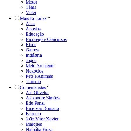
Motor
Tênis
Vôlei
Mais Editorias
Auto
Apostas
Educação
Emprego e Concursos
Eloos
Games
Indústria
Jogos
Meio Ambiente
Negócios
Pets e Animais
Turismo
Comentaristas
Alê Oliveira
Alexandre Simões
Edu Panzi
Emerson Romano
Fabrício
João Vitor Xavier
Marques
Nathália Fiuza