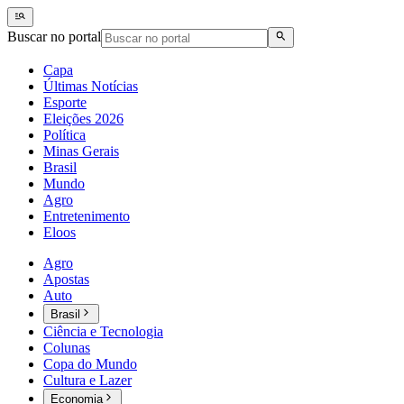
Buscar no portal
Capa
Últimas Notícias
Esporte
Eleições 2026
Política
Minas Gerais
Brasil
Mundo
Agro
Entretenimento
Eloos
Agro
Apostas
Auto
Brasil
Ciência e Tecnologia
Colunas
Copa do Mundo
Cultura e Lazer
Economia