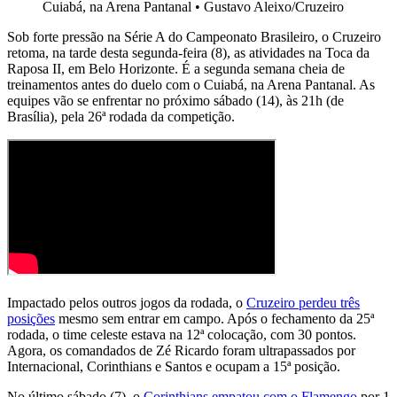
Cuiabá, na Arena Pantanal
•
Gustavo Aleixo/Cruzeiro
Sob forte pressão na Série A do Campeonato Brasileiro, o Cruzeiro
retoma, na tarde desta segunda-feira (8), as atividades na Toca da
Raposa II, em Belo Horizonte. É a segunda semana cheia de
treinamentos antes do duelo com o Cuiabá, na Arena Pantanal. As
equipes vão se enfrentar no próximo sábado (14), às 21h (de
Brasília), pela 26ª rodada da competição.
Impactado pelos outros jogos da rodada, o
Cruzeiro perdeu três
posições
mesmo sem entrar em campo. Após o fechamento da 25ª
rodada, o time celeste estava na 12ª colocação, com 30 pontos.
Agora, os comandados de Zé Ricardo foram ultrapassados por
Internacional, Corinthians e Santos e ocupam a 15ª posição.
No último sábado (7), o
Corinthians empatou com o Flamengo
por 1