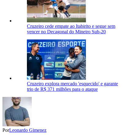
Cruzeiro cede empate ao Itabirito e segue sem
vencer no Decagonal do Mineiro Sub-20
Cruzeiro explora mercado 'esquecido' e garante
trio de R$ 371 milhões para o ataque
Por
Leonardo Gimenez