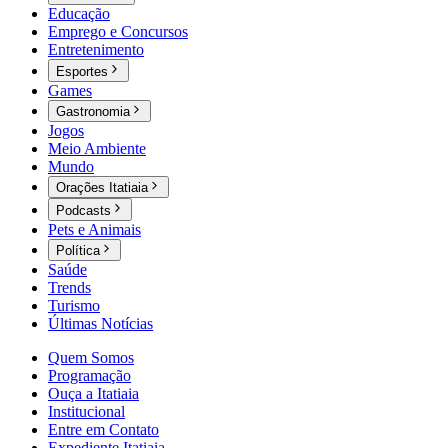
Educação
Emprego e Concursos
Entretenimento
Esportes
Games
Gastronomia
Jogos
Meio Ambiente
Mundo
Orações Itatiaia
Podcasts
Pets e Animais
Política
Saúde
Trends
Turismo
Últimas Notícias
Quem Somos
Programação
Ouça a Itatiaia
Institucional
Entre em Contato
Expediente Itatiaia