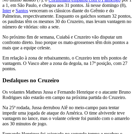
a 1, em São Paulo, e chegou aos 31 pontos. Já nesse domingo (8),
Inter
e
Santos
venceram os clássicos diante do Grêmio e do
Palmeiras, respectivamente. Enquanto os gaúchos somam 32 pontos,
os paulistas têm os mesmos 30 do Cruzeiro, mas levam vantagem no
número de vitórias: oito a sete.
No próximo fim de semana, Cuiabá e Cruzeiro vão disputar um
confronto direto. Isso porque os mato-grossenses têm dois pontos a
mais que a equipe celeste.
Em relação à zona de rebaixamento, o Cruzeiro tem três pontos de
vantagem. O Vasco abre a zona da degola, na 17ª posição, com 27
pontos.
Desfalques no Cruzeiro
Os volantes Matheus Jussa e Fernando Henrique e o atacante Bruno
Rodrigues não estarão em campo na próxima partida do Cruzeiro.
Na 25ª rodada, Jussa derrubou Alê no meio-campo para tentar
impedir uma jogada de ataque do América. O time alviverde teve
vantagem no lance, mas o volante celeste foi punido com o amarelo
aos 30 minutos de jogo.
Fernando Henrique foi acionado no segundo tempo e recebeu o