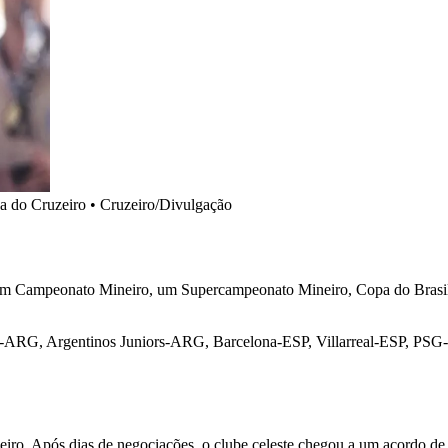
sa do Cruzeiro • Cruzeiro/Divulgação
u um Campeonato Mineiro, um Supercampeonato Mineiro, Copa do Brasi
ate-ARG, Argentinos Juniors-ARG, Barcelona-ESP, Villarreal-ESP, PSG
iro. Após dias de negociações, o clube celeste chegou a um acordo de 6