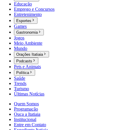
Educação
Emprego e Concursos
Entretenimento
Esportes
Games
Gastronomia
Jogos
Meio Ambiente
Mundo
Orações Itatiaia
Podcasts
Pets e Animais
Política
Saúde
Trends
Turismo
Últimas Notícias
Quem Somos
Programação
Ouça a Itatiaia
Institucional
Entre em Contato
Expediente Itatiaia