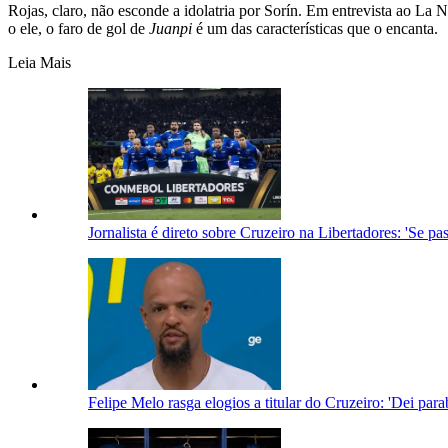
Rojas, claro, não esconde a idolatria por Sorín. Em entrevista ao La
o ele, o faro de gol de
Juanpi
é um das características que o encanta.
Leia Mais
Jornalista é direto sobre Cruzeiro na Libertadores: 'Se p
Felipe Melo rasga elogios a titular do Cruzeiro: 'Dei par