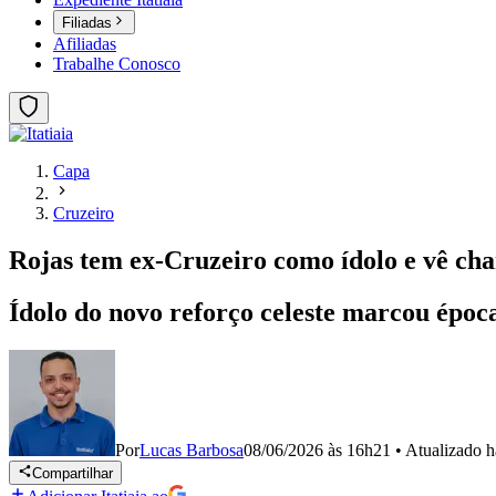
Filiadas
Afiliadas
Trabalhe Conosco
Capa
Cruzeiro
Rojas tem ex-Cruzeiro como ídolo e vê chan
Ídolo do novo reforço celeste marcou época
Por
Lucas Barbosa
08/06/2026 às 16h21
•
Atualizado
h
Compartilhar