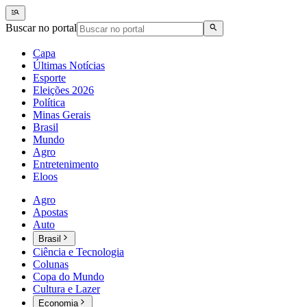
Buscar no portal
Capa
Últimas Notícias
Esporte
Eleições 2026
Política
Minas Gerais
Brasil
Mundo
Agro
Entretenimento
Eloos
Agro
Apostas
Auto
Brasil
Ciência e Tecnologia
Colunas
Copa do Mundo
Cultura e Lazer
Economia