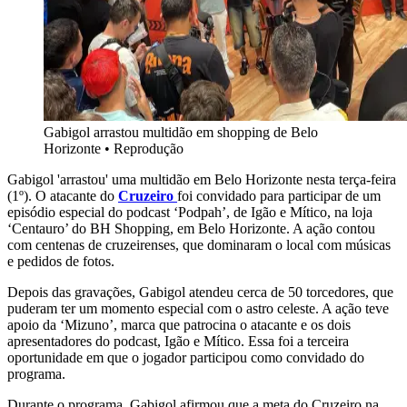
Gabigol arrastou multidão em shopping de Belo
Horizonte
•
Reprodução
Gabigol 'arrastou' uma multidão em Belo Horizonte nesta terça-feira
(1º). O atacante do
Cruzeiro
foi convidado para participar de um
episódio especial do podcast ‘Podpah’, de Igão e Mítico, na loja
‘Centauro’ do BH Shopping, em Belo Horizonte. A ação contou
com centenas de cruzeirenses, que dominaram o local com músicas
e pedidos de fotos.
Depois das gravações, Gabigol atendeu cerca de 50 torcedores, que
puderam ter um momento especial com o astro celeste. A ação teve
apoio da ‘Mizuno’, marca que patrocina o atacante e os dois
apresentadores do podcast, Igão e Mítico. Essa foi a terceira
oportunidade em que o jogador participou como convidado do
programa.
Durante o programa, Gabigol afirmou que a meta do Cruzeiro na