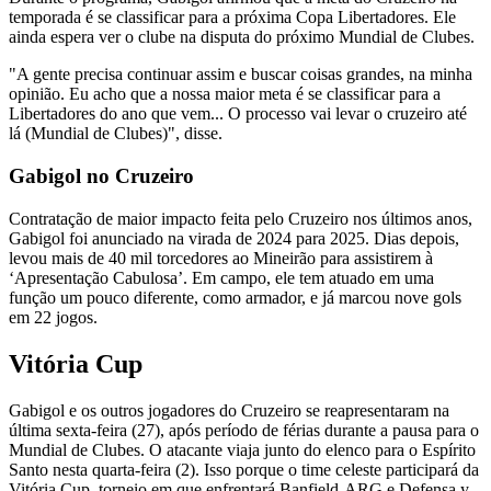
temporada é se classificar para a próxima Copa Libertadores. Ele
ainda espera ver o clube na disputa do próximo Mundial de Clubes.
"A gente precisa continuar assim e buscar coisas grandes, na minha
opinião. Eu acho que a nossa maior meta é se classificar para a
Libertadores do ano que vem... O processo vai levar o cruzeiro até
lá (Mundial de Clubes)", disse.
Gabigol no Cruzeiro
Contratação de maior impacto feita pelo Cruzeiro nos últimos anos,
Gabigol foi anunciado na virada de 2024 para 2025. Dias depois,
levou mais de 40 mil torcedores ao Mineirão para assistirem à
‘Apresentação Cabulosa’. Em campo, ele tem atuado em uma
função um pouco diferente, como armador, e já marcou nove gols
em 22 jogos.
Vitória Cup
Gabigol e os outros jogadores do Cruzeiro se reapresentaram na
última sexta-feira (27), após período de férias durante a pausa para o
Mundial de Clubes. O atacante viaja junto do elenco para o Espírito
Santo nesta quarta-feira (2). Isso porque o time celeste participará da
Vitória Cup, torneio em que enfrentará Banfield-ARG e Defensa y