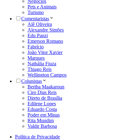
Negócios
Pets e Animais
Turismo
Comentaristas
Alê Oliveira
Alexandre Simões
Edu Panzi
Emerson Romano
Fabrício
João Vitor Xavier
Marques
Nathália Fiuza
Thiago Reis
Wellington Campos
Colunistas
Bertha Maakaroun
Ciro Dias Reis
Direto de Brasília
Edilene Lopes
Eduardo Costa
Poder em Minas
Rita Mundim
Valdir Barbosa
Política de Privacidade