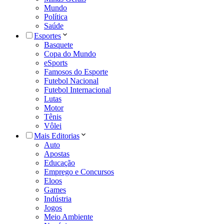
Mundo
Política
Saúde
Esportes
Basquete
Copa do Mundo
eSports
Famosos do Esporte
Futebol Nacional
Futebol Internacional
Lutas
Motor
Tênis
Vôlei
Mais Editorias
Auto
Apostas
Educação
Emprego e Concursos
Eloos
Games
Indústria
Jogos
Meio Ambiente