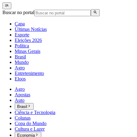
Buscar no portal
Capa
Últimas Notícias
Esporte
Eleições 2026
Política
Minas Gerais
Brasil
Mundo
Agro
Entretenimento
Eloos
Agro
Apostas
Auto
Brasil
Ciência e Tecnologia
Colunas
Copa do Mundo
Cultura e Lazer
Economia