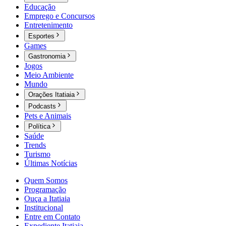
Educação
Emprego e Concursos
Entretenimento
Esportes
Games
Gastronomia
Jogos
Meio Ambiente
Mundo
Orações Itatiaia
Podcasts
Pets e Animais
Política
Saúde
Trends
Turismo
Últimas Notícias
Quem Somos
Programação
Ouça a Itatiaia
Institucional
Entre em Contato
Expediente Itatiaia