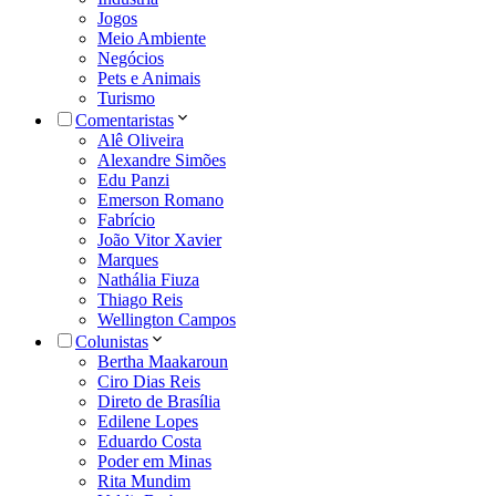
Jogos
Meio Ambiente
Negócios
Pets e Animais
Turismo
Comentaristas
Alê Oliveira
Alexandre Simões
Edu Panzi
Emerson Romano
Fabrício
João Vitor Xavier
Marques
Nathália Fiuza
Thiago Reis
Wellington Campos
Colunistas
Bertha Maakaroun
Ciro Dias Reis
Direto de Brasília
Edilene Lopes
Eduardo Costa
Poder em Minas
Rita Mundim