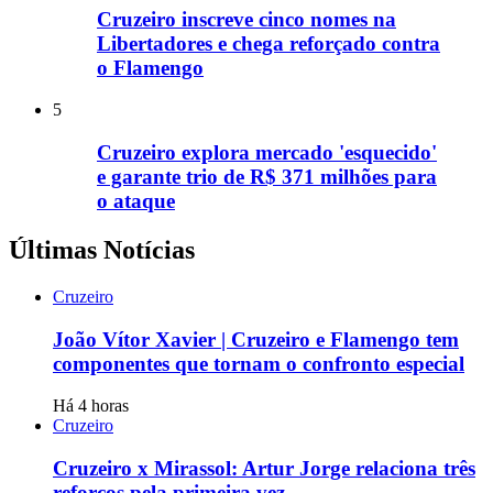
Cruzeiro inscreve cinco nomes na
Libertadores e chega reforçado contra
o Flamengo
5
Cruzeiro explora mercado 'esquecido'
e garante trio de R$ 371 milhões para
o ataque
Últimas Notícias
Cruzeiro
João Vítor Xavier | Cruzeiro e Flamengo tem
componentes que tornam o confronto especial
Há 4 horas
Cruzeiro
Cruzeiro x Mirassol: Artur Jorge relaciona três
reforços pela primeira vez