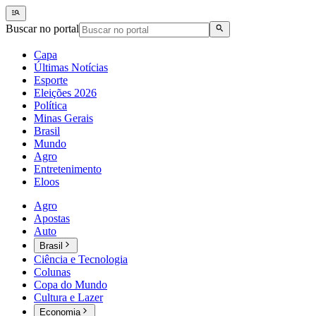
Buscar no portal
Capa
Últimas Notícias
Esporte
Eleições 2026
Política
Minas Gerais
Brasil
Mundo
Agro
Entretenimento
Eloos
Agro
Apostas
Auto
Brasil
Ciência e Tecnologia
Colunas
Copa do Mundo
Cultura e Lazer
Economia