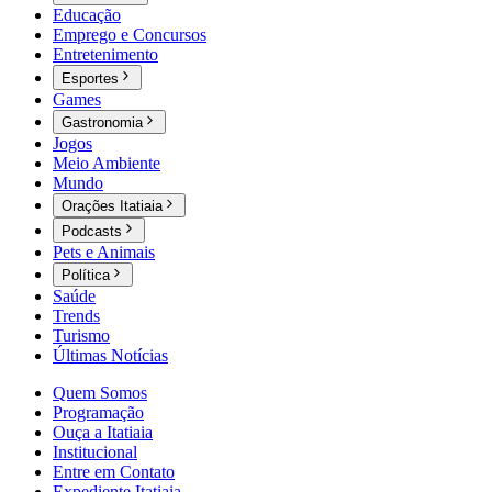
Educação
Emprego e Concursos
Entretenimento
Esportes
Games
Gastronomia
Jogos
Meio Ambiente
Mundo
Orações Itatiaia
Podcasts
Pets e Animais
Política
Saúde
Trends
Turismo
Últimas Notícias
Quem Somos
Programação
Ouça a Itatiaia
Institucional
Entre em Contato
Expediente Itatiaia