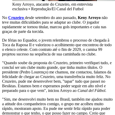
Keny Arroyo, atacante do Cruzeiro, em entrevista
exclusiva
•
Reprodução/El Canal del Futbol
No
Cruzeiro
desde setembro do ano passado,
Keny Arroyo
não
teve muitas dificuldades para se adaptar ao clube. O jogador
rapidamente se tornou titular, marcou gols importantes e caiu nas
graças de parte da torcida.
De férias no Equador, o jovem relembrou o processo de chegada à
Toca da Raposa II e valorizou o acolhimento que encontrou de todo
o elenco celeste. Com contrato até o fim de 2029, o camisa 99
projetou sucesso na sequência de sua caminhada no clube.
"Quando soube da proposta do Cruzeiro, primeiro verifiquei tudo, e
concluí ser um clube muito grande, que tinha muitos títulos. O
presidente (Pedro Lourenço) me chamou, me contactou, falamos da
felicidade de chegar ao Cruzeiro, uma transferência muito feliz. No
Cruzeiro, pude me desenvolver bem, "tapar" tudo que passei no
Besiktas. Estamos bem e esperamos poder seguir em alto nível e
preparado para o que vem", iniciou Arroyo ao
Canal del Fútbol
.
"Sim, me desenvolvi muito bem no Brasil, também me ajudou muito
a atitude dos companheiros comigo, o grupo me acolheu muito
rápido, mostraram apoio. Eu pude me sentir feliz rápido para poder
demonstrar o que tenho, o que posso fazer no campo. Creio que