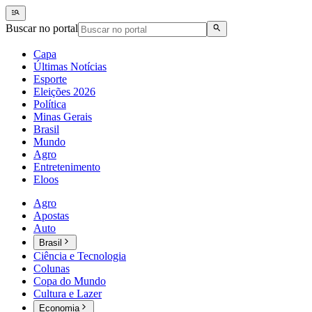
Buscar no portal
Capa
Últimas Notícias
Esporte
Eleições 2026
Política
Minas Gerais
Brasil
Mundo
Agro
Entretenimento
Eloos
Agro
Apostas
Auto
Brasil
Ciência e Tecnologia
Colunas
Copa do Mundo
Cultura e Lazer
Economia