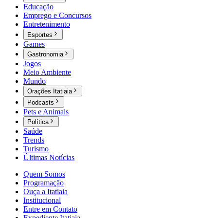
Educação
Emprego e Concursos
Entretenimento
Esportes
Games
Gastronomia
Jogos
Meio Ambiente
Mundo
Orações Itatiaia
Podcasts
Pets e Animais
Política
Saúde
Trends
Turismo
Últimas Notícias
Quem Somos
Programação
Ouça a Itatiaia
Institucional
Entre em Contato
Expediente Itatiaia