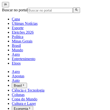
Buscar no portal
Capa
Últimas Notícias
Esporte
Eleições 2026
Política
Minas Gerais
Brasil
Mundo
Agro
Entretenimento
Eloos
Agro
Apostas
Auto
Brasil
Ciência e Tecnologia
Colunas
Copa do Mundo
Cultura e Lazer
Economia