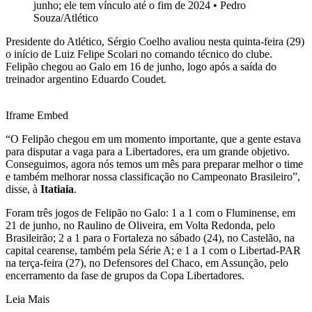
junho; ele tem vínculo até o fim de 2024
•
Pedro
Souza/Atlético
Presidente do Atlético, Sérgio Coelho avaliou nesta quinta-feira (29)
o início de Luiz Felipe Scolari no comando técnico do clube.
Felipão chegou ao Galo em 16 de junho, logo após a saída do
treinador argentino Eduardo Coudet.
Iframe Embed
“O Felipão chegou em um momento importante, que a gente estava
para disputar a vaga para a Libertadores, era um grande objetivo.
Conseguimos, agora nós temos um mês para preparar melhor o time
e também melhorar nossa classificação no Campeonato Brasileiro”,
disse, à
Itatiaia
.
Foram três jogos de Felipão no Galo: 1 a 1 com o Fluminense, em
21 de junho, no Raulino de Oliveira, em Volta Redonda, pelo
Brasileirão; 2 a 1 para o Fortaleza no sábado (24), no Castelão, na
capital cearense, também pela Série A; e 1 a 1 com o Libertad-PAR
na terça-feira (27), no Defensores del Chaco, em Assunção, pelo
encerramento da fase de grupos da Copa Libertadores.
Leia Mais