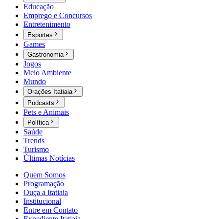
Educação
Emprego e Concursos
Entretenimento
Esportes
Games
Gastronomia
Jogos
Meio Ambiente
Mundo
Orações Itatiaia
Podcasts
Pets e Animais
Política
Saúde
Trends
Turismo
Últimas Notícias
Quem Somos
Programação
Ouça a Itatiaia
Institucional
Entre em Contato
Expediente Itatiaia