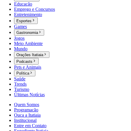
Educação
Emprego e Concursos
Entretenimento
Esportes
Games
Gastronomia
Jogos
Meio Ambiente
Mundo
Orações Itatiaia
Podcasts
Pets e Animais
Política
Saúde
Trends
Turismo
Últimas Notícias
Quem Somos
Programação
Ouça a Itatiaia
Institucional
Entre em Contato
Expediente Itatiaia