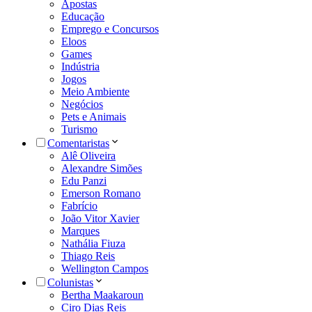
Apostas
Educação
Emprego e Concursos
Eloos
Games
Indústria
Jogos
Meio Ambiente
Negócios
Pets e Animais
Turismo
Comentaristas
Alê Oliveira
Alexandre Simões
Edu Panzi
Emerson Romano
Fabrício
João Vitor Xavier
Marques
Nathália Fiuza
Thiago Reis
Wellington Campos
Colunistas
Bertha Maakaroun
Ciro Dias Reis