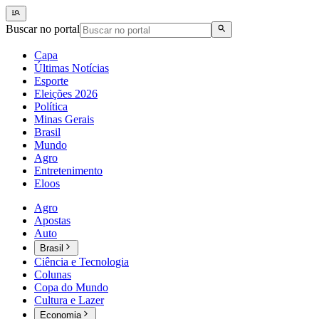
Buscar no portal
Capa
Últimas Notícias
Esporte
Eleições 2026
Política
Minas Gerais
Brasil
Mundo
Agro
Entretenimento
Eloos
Agro
Apostas
Auto
Brasil
Ciência e Tecnologia
Colunas
Copa do Mundo
Cultura e Lazer
Economia