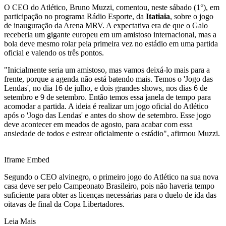
O CEO do Atlético, Bruno Muzzi, comentou, neste sábado (1°), em
participação no programa Rádio Esporte, da
Itatiaia
, sobre o jogo
de inauguração da Arena MRV. A expectativa era de que o Galo
receberia um gigante europeu em um amistoso internacional, mas a
bola deve mesmo rolar pela primeira vez no estádio em uma partida
oficial e valendo os três pontos.
"Inicialmente seria um amistoso, mas vamos deixá-lo mais para a
frente, porque a agenda não está batendo mais. Temos o 'Jogo das
Lendas', no dia 16 de julho, e dois grandes shows, nos dias 6 de
setembro e 9 de setembro. Então temos essa janela de tempo para
acomodar a partida. A ideia é realizar um jogo oficial do Atlético
após o 'Jogo das Lendas' e antes do show de setembro. Esse jogo
deve acontecer em meados de agosto, para acabar com essa
ansiedade de todos e estrear oficialmente o estádio", afirmou Muzzi.
Iframe Embed
Segundo o CEO alvinegro, o primeiro jogo do Atlético na sua nova
casa deve ser pelo Campeonato Brasileiro, pois não haveria tempo
suficiente para obter as licenças necessárias para o duelo de ida das
oitavas de final da Copa Libertadores.
Leia Mais