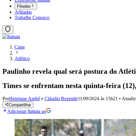
Filiadas
Afiliadas
Trabalhe Conosco
Capa
Atlético
Paulinho revela qual será postura do Atlét
Times se enfrentam nesta quinta-feira (12)
Por
Henrique André
e
Cláudio Rezende
11/09/2024 às 15h21
•
Atuali
Compartilhar
Adicionar Itatiaia ao