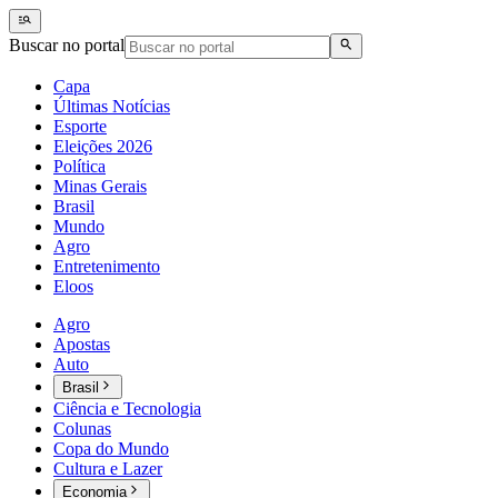
Buscar no portal
Capa
Últimas Notícias
Esporte
Eleições 2026
Política
Minas Gerais
Brasil
Mundo
Agro
Entretenimento
Eloos
Agro
Apostas
Auto
Brasil
Ciência e Tecnologia
Colunas
Copa do Mundo
Cultura e Lazer
Economia