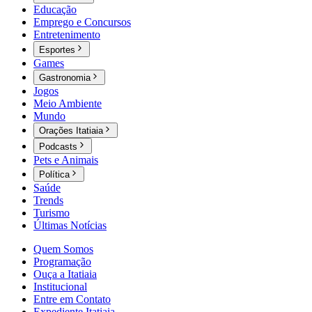
Educação
Emprego e Concursos
Entretenimento
Esportes
Games
Gastronomia
Jogos
Meio Ambiente
Mundo
Orações Itatiaia
Podcasts
Pets e Animais
Política
Saúde
Trends
Turismo
Últimas Notícias
Quem Somos
Programação
Ouça a Itatiaia
Institucional
Entre em Contato
Expediente Itatiaia