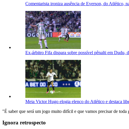
Comentarista ironiza ausência de Everson, do Atlético, na
Ex-árbitro Fifa dispara sobre possível pênalti em Dudu, d
Meia Victor Hugo elogia elenco do Atlético e destaca li
"É saber que será um jogo muito difícil e que vamos precisar de toda 
Ignora retrospecto