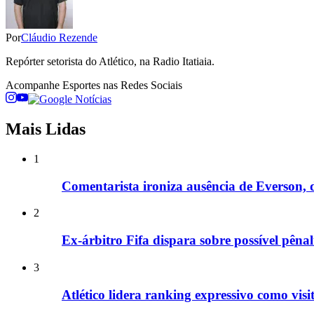
Por
Cláudio Rezende
Repórter setorista do Atlético, na Radio Itatiaia.
Acompanhe
Esportes
nas Redes Sociais
Mais Lidas
1
Comentarista ironiza ausência de Everson, do
2
Ex-árbitro Fifa dispara sobre possível pêna
3
Atlético lidera ranking expressivo como vis