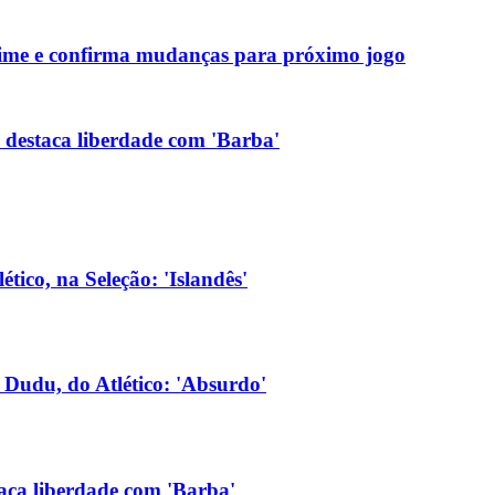
 time e confirma mudanças para próximo jogo
e destaca liberdade com 'Barba'
tico, na Seleção: 'Islandês'
m Dudu, do Atlético: 'Absurdo'
taca liberdade com 'Barba'