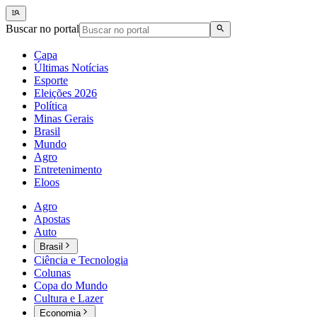
Buscar no portal
Capa
Últimas Notícias
Esporte
Eleições 2026
Política
Minas Gerais
Brasil
Mundo
Agro
Entretenimento
Eloos
Agro
Apostas
Auto
Brasil
Ciência e Tecnologia
Colunas
Copa do Mundo
Cultura e Lazer
Economia