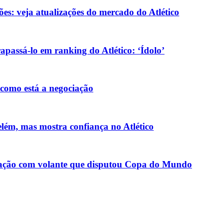
ões: veja atualizações do mercado do Atlético
passá-lo em ranking do Atlético: ‘Ídolo’
 como está a negociação
elém, mas mostra confiança no Atlético
ociação com volante que disputou Copa do Mundo