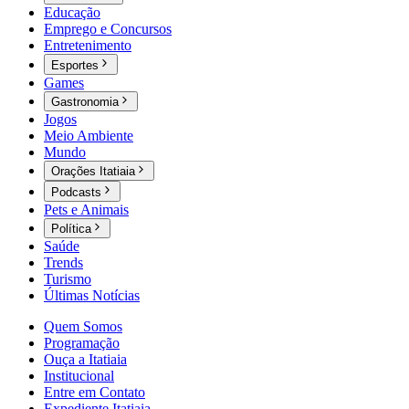
Educação
Emprego e Concursos
Entretenimento
Esportes
Games
Gastronomia
Jogos
Meio Ambiente
Mundo
Orações Itatiaia
Podcasts
Pets e Animais
Política
Saúde
Trends
Turismo
Últimas Notícias
Quem Somos
Programação
Ouça a Itatiaia
Institucional
Entre em Contato
Expediente Itatiaia