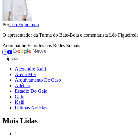
Por
Léo Figueiredo
O apresentador da Turma do Bate-Bola e comentarista Léo Figueiredo 
Acompanhe
Esportes
nas Redes Sociais
Tópicos
Alexandre Kalil
Arena Mrv
Arquivamento De Caso
Atlético
Estadio Do Galo
Galo
Kalil
Ultimas Noticias
Mais Lidas
1