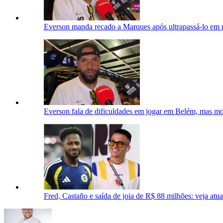
Everson manda recado a Marques após ultrapassá-lo em ra
Everson fala de dificuldades em jogar em Belém, mas mos
Fred, Castaño e saída de joia de R$ 88 milhões: veja atu