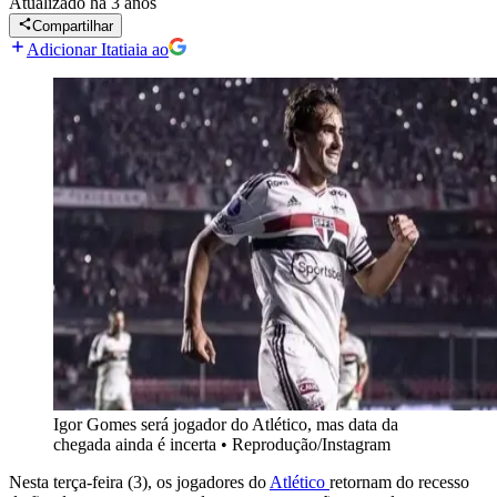
Atualizado
há 3 anos
Compartilhar
Adicionar Itatiaia ao
Igor Gomes será jogador do Atlético, mas data da
chegada ainda é incerta
•
Reprodução/Instagram
Nesta terça-feira (3), os jogadores do
Atlético
retornam do recesso