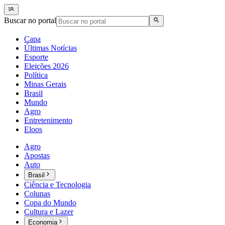
Buscar no portal
Capa
Últimas Notícias
Esporte
Eleições 2026
Política
Minas Gerais
Brasil
Mundo
Agro
Entretenimento
Eloos
Agro
Apostas
Auto
Brasil
Ciência e Tecnologia
Colunas
Copa do Mundo
Cultura e Lazer
Economia