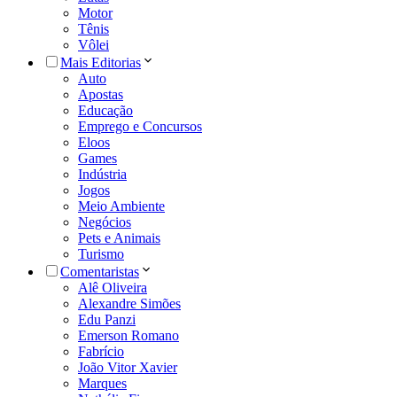
Motor
Tênis
Vôlei
Mais Editorias
Auto
Apostas
Educação
Emprego e Concursos
Eloos
Games
Indústria
Jogos
Meio Ambiente
Negócios
Pets e Animais
Turismo
Comentaristas
Alê Oliveira
Alexandre Simões
Edu Panzi
Emerson Romano
Fabrício
João Vitor Xavier
Marques