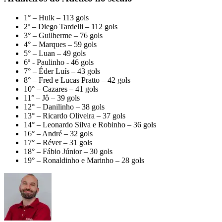
1° – Hulk – 113 gols
2º – Diego Tardelli – 112 gols
3° – Guilherme – 76 gols
4° – Marques – 59 gols
5° – Luan – 49 gols
6º - Paulinho - 46 gols
7° – Éder Luís – 43 gols
8° – Fred e Lucas Pratto – 42 gols
10° – Cazares – 41 gols
11° – Jô – 39 gols
12° – Danilinho – 38 gols
13° – Ricardo Oliveira – 37 gols
14° – Leonardo Silva e Robinho – 36 gols
16° – André – 32 gols
17° – Réver – 31 gols
18° – Fábio Júnior – 30 gols
19° – Ronaldinho e Marinho – 28 gols