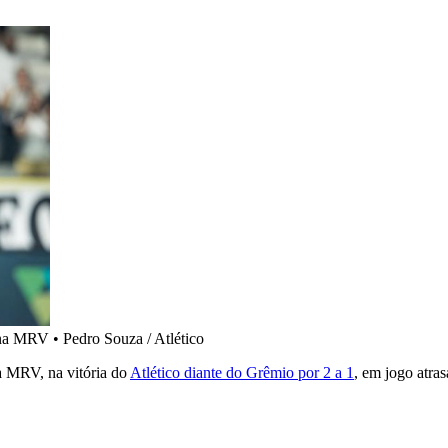
rena MRV
•
Pedro Souza / Atlético
na MRV, na vitória do
Atlético diante do Grêmio por 2 a 1
, em jogo atra