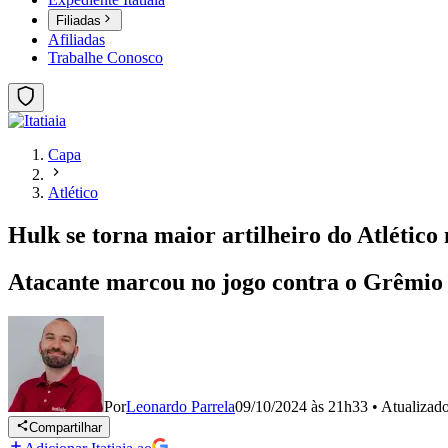
Filiadas
Afiliadas
Trabalhe Conosco
Capa
Atlético
Hulk se torna maior artilheiro do Atlético 
Atacante marcou no jogo contra o Grêmio 
Por
Leonardo Parrela
09/10/2024 às 21h33
•
Atualizad
Compartilhar