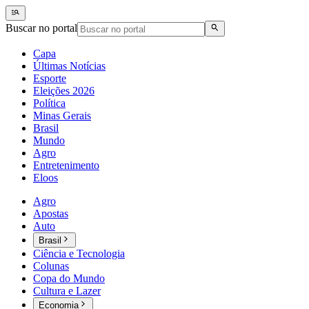
Buscar no portal
Capa
Últimas Notícias
Esporte
Eleições 2026
Política
Minas Gerais
Brasil
Mundo
Agro
Entretenimento
Eloos
Agro
Apostas
Auto
Brasil
Ciência e Tecnologia
Colunas
Copa do Mundo
Cultura e Lazer
Economia