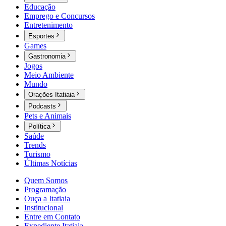
Educação
Emprego e Concursos
Entretenimento
Esportes
Games
Gastronomia
Jogos
Meio Ambiente
Mundo
Orações Itatiaia
Podcasts
Pets e Animais
Política
Saúde
Trends
Turismo
Últimas Notícias
Quem Somos
Programação
Ouça a Itatiaia
Institucional
Entre em Contato
Expediente Itatiaia