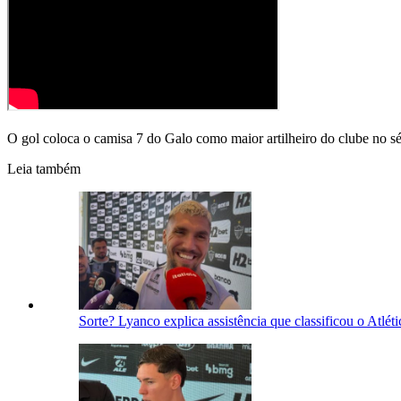
O gol coloca o camisa 7 do Galo como maior artilheiro do clube no sé
Leia também
Sorte? Lyanco explica assistência que classificou o Atlét