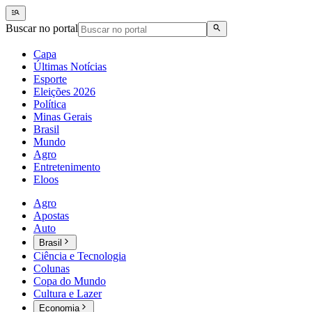
Buscar no portal
Capa
Últimas Notícias
Esporte
Eleições 2026
Política
Minas Gerais
Brasil
Mundo
Agro
Entretenimento
Eloos
Agro
Apostas
Auto
Brasil
Ciência e Tecnologia
Colunas
Copa do Mundo
Cultura e Lazer
Economia