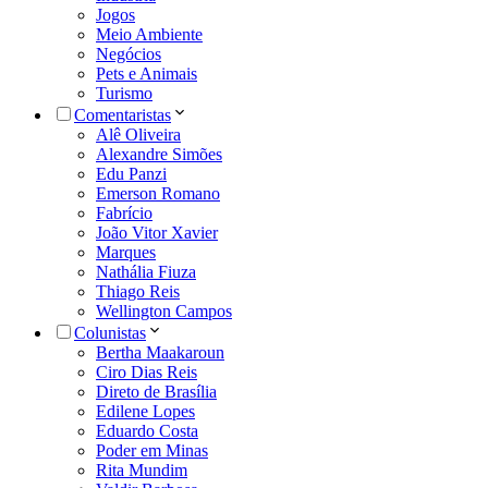
Jogos
Meio Ambiente
Negócios
Pets e Animais
Turismo
Comentaristas
Alê Oliveira
Alexandre Simões
Edu Panzi
Emerson Romano
Fabrício
João Vitor Xavier
Marques
Nathália Fiuza
Thiago Reis
Wellington Campos
Colunistas
Bertha Maakaroun
Ciro Dias Reis
Direto de Brasília
Edilene Lopes
Eduardo Costa
Poder em Minas
Rita Mundim