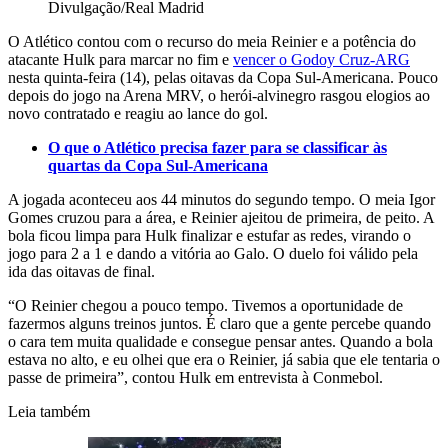
Divulgação/Real Madrid
O Atlético contou com o recurso do meia Reinier e a potência do
atacante Hulk para marcar no fim e
vencer o Godoy Cruz-ARG
nesta quinta-feira (14), pelas oitavas da Copa Sul-Americana. Pouco
depois do jogo na Arena MRV, o herói-alvinegro rasgou elogios ao
novo contratado e reagiu ao lance do gol.
O que o Atlético precisa fazer para se classificar às
quartas da Copa Sul-Americana
A jogada aconteceu aos 44 minutos do segundo tempo. O meia Igor
Gomes cruzou para a área, e Reinier ajeitou de primeira, de peito. A
bola ficou limpa para Hulk finalizar e estufar as redes, virando o
jogo para 2 a 1 e dando a vitória ao Galo. O duelo foi válido pela
ida das oitavas de final.
“O Reinier chegou a pouco tempo. Tivemos a oportunidade de
fazermos alguns treinos juntos. É claro que a gente percebe quando
o cara tem muita qualidade e consegue pensar antes. Quando a bola
estava no alto, e eu olhei que era o Reinier, já sabia que ele tentaria o
passe de primeira”, contou Hulk em entrevista à Conmebol.
Leia também