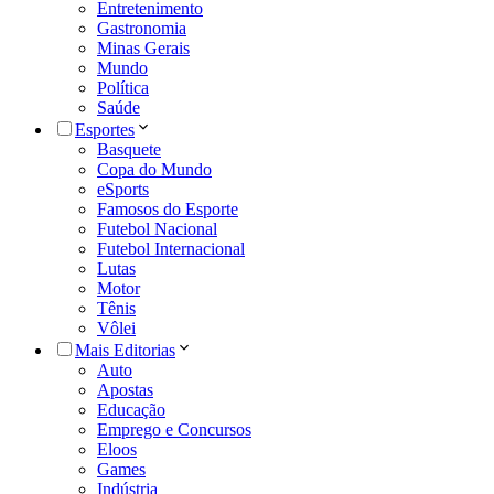
Entretenimento
Gastronomia
Minas Gerais
Mundo
Política
Saúde
Esportes
Basquete
Copa do Mundo
eSports
Famosos do Esporte
Futebol Nacional
Futebol Internacional
Lutas
Motor
Tênis
Vôlei
Mais Editorias
Auto
Apostas
Educação
Emprego e Concursos
Eloos
Games
Indústria