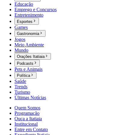
Educação
Emprego e Concursos
Entretenimento
Esportes
Games
Gastronomia
Jogos
Meio Ambiente
Mundo
Orações Itatiaia
Podcasts
Pets e Animais
Política
Saúde
Trends
Turismo
Últimas Notícias
Quem Somos
Programação
Ouça a Itatiaia
Institucional
Entre em Contato
Expediente Itatiaia