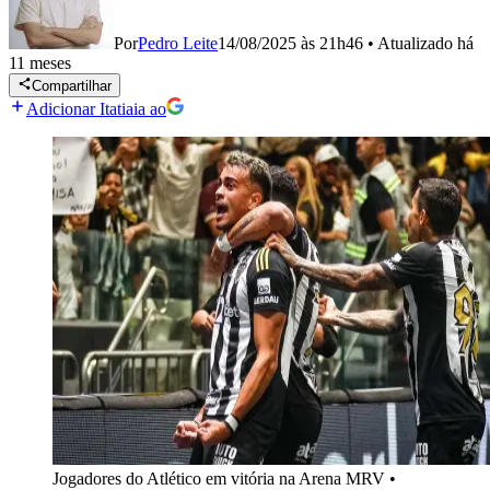
Por
Pedro Leite
14/08/2025 às 21h46
•
Atualizado
há
11 meses
Compartilhar
Adicionar Itatiaia ao
Jogadores do Atlético em vitória na Arena MRV
•