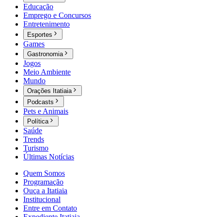
Educação
Emprego e Concursos
Entretenimento
Esportes
Games
Gastronomia
Jogos
Meio Ambiente
Mundo
Orações Itatiaia
Podcasts
Pets e Animais
Política
Saúde
Trends
Turismo
Últimas Notícias
Quem Somos
Programação
Ouça a Itatiaia
Institucional
Entre em Contato
Expediente Itatiaia