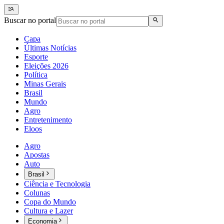
Buscar no portal
Capa
Últimas Notícias
Esporte
Eleições 2026
Política
Minas Gerais
Brasil
Mundo
Agro
Entretenimento
Eloos
Agro
Apostas
Auto
Brasil
Ciência e Tecnologia
Colunas
Copa do Mundo
Cultura e Lazer
Economia