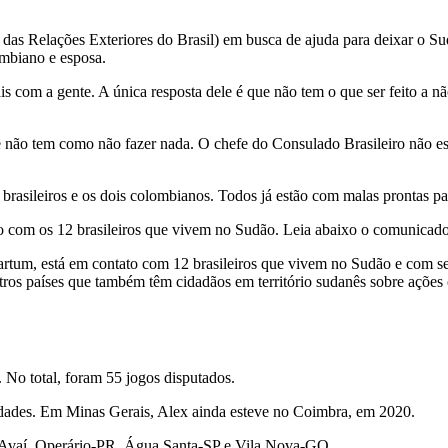
o das Relações Exteriores do Brasil) em busca de ajuda para deixar o 
ombiano e esposa.
s com a gente. A única resposta dele é que não tem o que ser feito a nã
 não tem como não fazer nada. O chefe do Consulado Brasileiro não est
rasileiros e os dois colombianos. Todos já estão com malas prontas pa
ato com os 12 brasileiros que vivem no Sudão. Leia abaixo o comunicado
um, está em contato com 12 brasileiros que vivem no Sudão e com seus 
ros países que também têm cidadãos em território sudanês sobre ações
 No total, foram 55 jogos disputados.
nidades. Em Minas Gerais, Alex ainda esteve no Coimbra, em 2020.
, Avaí, Operário-PR, Água Santa-SP e Vila Nova-GO.