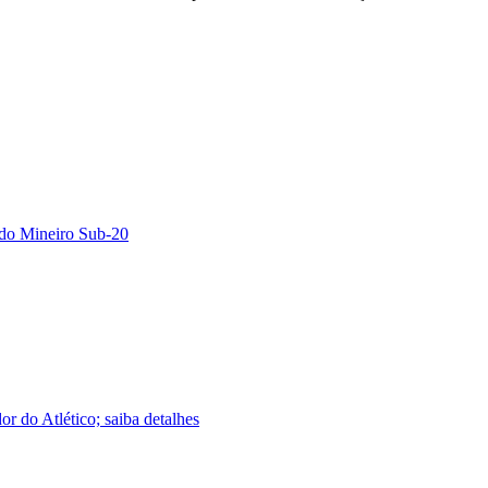
l do Mineiro Sub-20
r do Atlético; saiba detalhes