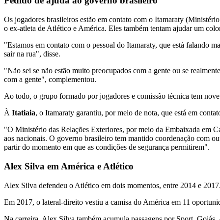
Pedido de ajuda ao governo brasileiro
Os jogadores brasileiros estão em contato com o Itamaraty (Ministéri
o ex-atleta de Atlético e América. Eles também tentam ajudar um col
"Estamos em contato com o pessoal do Itamaraty, que está falando mai
sair na rua", disse.
"Não sei se não estão muito preocupados com a gente ou se realmente
com a gente", complementou.
Ao todo, o grupo formado por jogadores e comissão técnica tem nove b
À
Itatiaia
, o Itamaraty garantiu, por meio de nota, que está em cont
"O Ministério das Relações Exteriores, por meio da Embaixada em Cart
aos nacionais. O governo brasileiro tem mantido coordenação com out
partir do momento em que as condições de segurança permitirem".
Alex Silva em América e Atlético
Alex Silva defendeu o Atlético em dois momentos, entre 2014 e 2017.
Em 2017, o lateral-direito vestiu a camisa do América em 11 oportu
Na carreira, Alex Silva também acumula passagens por Sport, Goiás