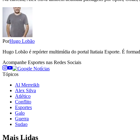
Por
Hugo Lobão
Hugo Lobão é repórter multimídia do portal Itatiaia Esporte. É form
Acompanhe
Esportes
nas Redes Sociais
Tópicos
Al Merreikh
Alex Silva
Atlético
Conflito
Esportes
Galo
Guerra
Sudao
Mais Lidas