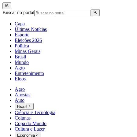
Buscar no portal
Capa
Últimas Notícias
Esporte
Eleições 2026
Política
Minas Gerais
Brasil
Mundo
Agro
Entretenimento
Eloos
Agro
Apostas
Auto
Brasil
Ciência e Tecnologia
Colunas
Copa do Mundo
Cultura e Lazer
Economia