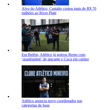
Alvo do Atlético, Castaño custou mais de R$ 70
milhões ao River Plate
Em Belém, Atlético já goleou Remo com
‘quadruplete’ de atacante e Cuca em campo
Atlético anuncia novo coordenador nas
categorias de base