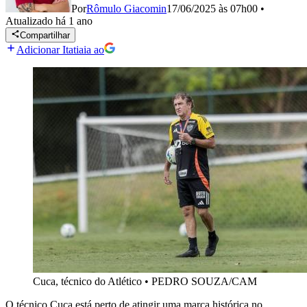
Por
Rômulo Giacomin
17/06/2025 às 07h00
•
Atualizado
há 1 ano
Compartilhar
Adicionar Itatiaia ao
Cuca, técnico do Atlético
•
PEDRO SOUZA/CAM
O técnico Cuca está perto de atingir uma marca histórica no