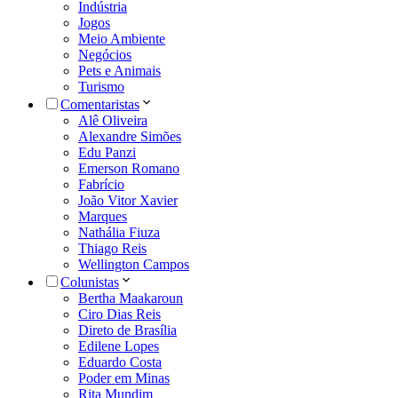
Indústria
Jogos
Meio Ambiente
Negócios
Pets e Animais
Turismo
Comentaristas
Alê Oliveira
Alexandre Simões
Edu Panzi
Emerson Romano
Fabrício
João Vitor Xavier
Marques
Nathália Fiuza
Thiago Reis
Wellington Campos
Colunistas
Bertha Maakaroun
Ciro Dias Reis
Direto de Brasília
Edilene Lopes
Eduardo Costa
Poder em Minas
Rita Mundim