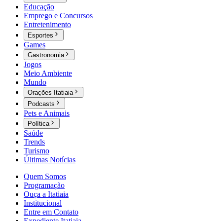
Educação
Emprego e Concursos
Entretenimento
Esportes
Games
Gastronomia
Jogos
Meio Ambiente
Mundo
Orações Itatiaia
Podcasts
Pets e Animais
Política
Saúde
Trends
Turismo
Últimas Notícias
Quem Somos
Programação
Ouça a Itatiaia
Institucional
Entre em Contato
Expediente Itatiaia