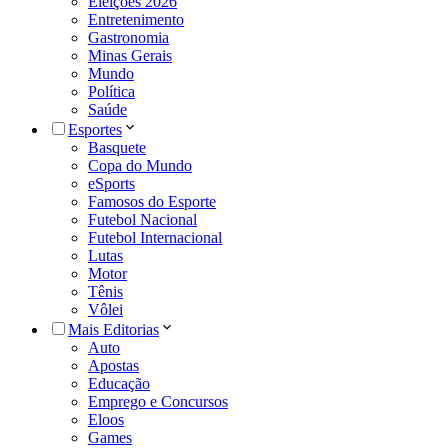
Eleições 2026
Entretenimento
Gastronomia
Minas Gerais
Mundo
Política
Saúde
Esportes
Basquete
Copa do Mundo
eSports
Famosos do Esporte
Futebol Nacional
Futebol Internacional
Lutas
Motor
Tênis
Vôlei
Mais Editorias
Auto
Apostas
Educação
Emprego e Concursos
Eloos
Games