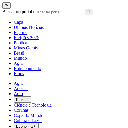
Buscar no portal
Capa
Últimas Notícias
Esporte
Eleições 2026
Política
Minas Gerais
Brasil
Mundo
Agro
Entretenimento
Eloos
Agro
Apostas
Auto
Brasil
Ciência e Tecnologia
Colunas
Copa do Mundo
Cultura e Lazer
Economia