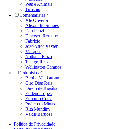
Pets e Animais
Turismo
Comentaristas
Alê Oliveira
Alexandre Simões
Edu Panzi
Emerson Romano
Fabrício
João Vitor Xavier
Marques
Nathália Fiuza
Thiago Reis
Wellington Campos
Colunistas
Bertha Maakaroun
Ciro Dias Reis
Direto de Brasília
Edilene Lopes
Eduardo Costa
Poder em Minas
Rita Mundim
Valdir Barbosa
Política de Privacidade