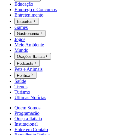
Educação
Emprego e Concursos
Entretenimento
Esportes
Games
Gastronomia
Jogos
Meio Ambiente
Mundo
Orações Itatiaia
Podcasts
Pets e Animais
Política
Saúde
Trends
Turismo
Últimas Notícias
Quem Somos
Programação
Ouça a Itatiaia
Institucional
Entre em Contato
Expediente Itatiaia