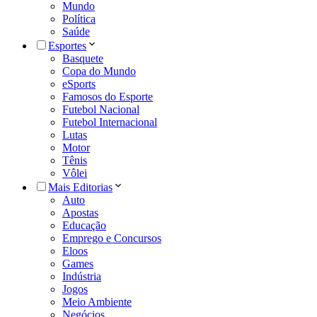
Mundo
Política
Saúde
Esportes
Basquete
Copa do Mundo
eSports
Famosos do Esporte
Futebol Nacional
Futebol Internacional
Lutas
Motor
Tênis
Vôlei
Mais Editorias
Auto
Apostas
Educação
Emprego e Concursos
Eloos
Games
Indústria
Jogos
Meio Ambiente
Negócios