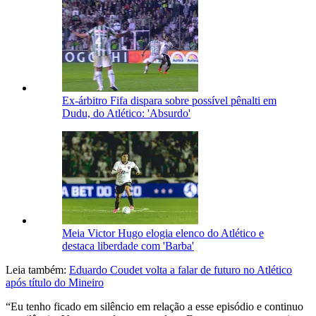
Ex-árbitro Fifa dispara sobre possível pênalti em
Dudu, do Atlético: 'Absurdo'
Meia Victor Hugo elogia elenco do Atlético e
destaca liberdade com 'Barba'
Leia também:
Eduardo Coudet volta a falar de futuro no Atlético
após título do Mineiro
“Eu tenho ficado em silêncio em relação a esse episódio e continuo