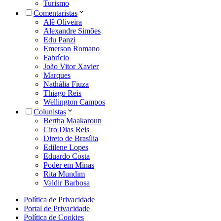
Turismo
Comentaristas
Alê Oliveira
Alexandre Simões
Edu Panzi
Emerson Romano
Fabrício
João Vitor Xavier
Marques
Nathália Fiuza
Thiago Reis
Wellington Campos
Colunistas
Bertha Maakaroun
Ciro Dias Reis
Direto de Brasília
Edilene Lopes
Eduardo Costa
Poder em Minas
Rita Mundim
Valdir Barbosa
Política de Privacidade
Portal de Privacidade
Política de Cookies