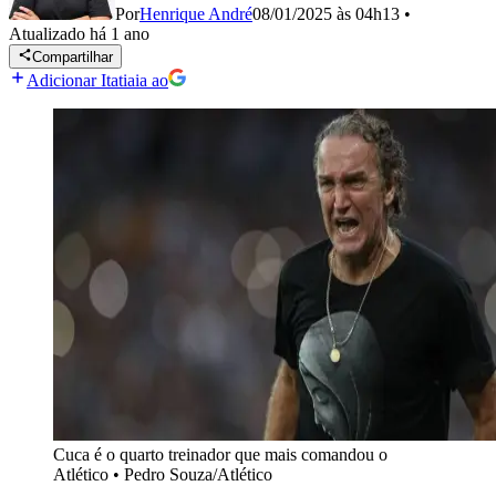
Por
Henrique André
08/01/2025 às 04h13
•
Atualizado
há 1 ano
Compartilhar
Adicionar Itatiaia ao
Cuca é o quarto treinador que mais comandou o
Atlético
•
Pedro Souza/Atlético