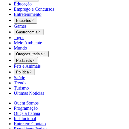
Educação
Emprego e Concursos
Entretenimento
Esportes
Games
Gastronomia
Jogos
Meio Ambiente
Mundo
Orações Itatiaia
Podcasts
Pets e Animais
Política
Saúde
Trends
Turismo
Últimas Notícias
Quem Somos
Programação
Ouça a Itatiaia
Institucional
Entre em Contato
Expediente Itatiaia