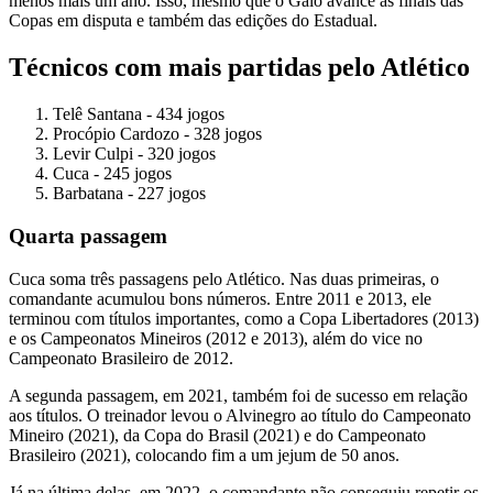
menos mais um ano. Isso, mesmo que o Galo avance às finais das
Copas em disputa e também das edições do Estadual.
Técnicos com mais partidas pelo Atlético
Telê Santana - 434 jogos
Procópio Cardozo - 328 jogos
Levir Culpi - 320 jogos
Cuca - 245 jogos
Barbatana - 227 jogos
Quarta passagem
Cuca soma três passagens pelo Atlético. Nas duas primeiras, o
comandante acumulou bons números. Entre 2011 e 2013, ele
terminou com títulos importantes, como a Copa Libertadores (2013)
e os Campeonatos Mineiros (2012 e 2013), além do vice no
Campeonato Brasileiro de 2012.
A segunda passagem, em 2021, também foi de sucesso em relação
aos títulos. O treinador levou o Alvinegro ao título do Campeonato
Mineiro (2021), da Copa do Brasil (2021) e do Campeonato
Brasileiro (2021), colocando fim a um jejum de 50 anos.
Já na última delas, em 2022, o comandante não conseguiu repetir os