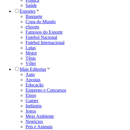
Política
Saúde
Esportes
Basquete
Copa do Mundo
eSports
Famosos do Esporte
Futebol Nacional
Futebol Internacional
Lutas
Motor
Tênis
Vôlei
Mais Editorias
Auto
Apostas
Educação
Emprego e Concursos
Eloos
Games
Indústria
Jogos
Meio Ambiente
Negócios
Pets e Animais