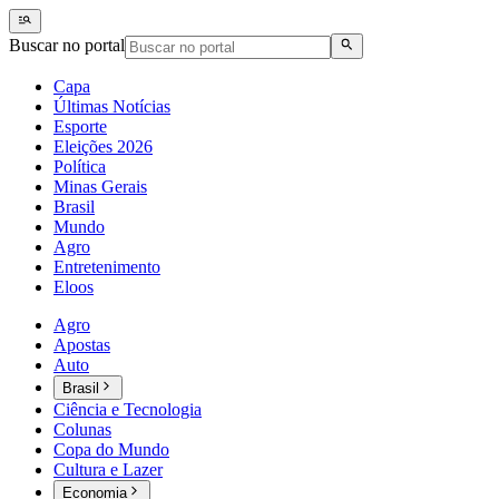
Buscar no portal
Capa
Últimas Notícias
Esporte
Eleições 2026
Política
Minas Gerais
Brasil
Mundo
Agro
Entretenimento
Eloos
Agro
Apostas
Auto
Brasil
Ciência e Tecnologia
Colunas
Copa do Mundo
Cultura e Lazer
Economia