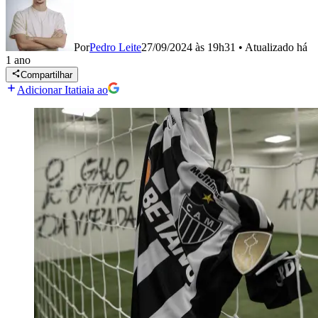
Por
Pedro Leite
27/09/2024 às 19h31
•
Atualizado
há
1 ano
Compartilhar
Adicionar Itatiaia ao