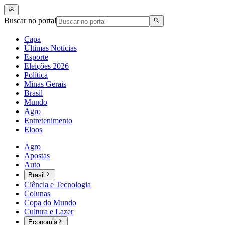
Buscar no portal
Capa
Últimas Notícias
Esporte
Eleições 2026
Política
Minas Gerais
Brasil
Mundo
Agro
Entretenimento
Eloos
Agro
Apostas
Auto
Brasil
Ciência e Tecnologia
Colunas
Copa do Mundo
Cultura e Lazer
Economia