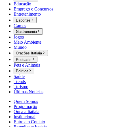
Educação
Emprego e Concursos
Entretenimento
Esportes
Games
Gastronomia
Jogos
Meio Ambiente
Mundo
Orações Itatiaia
Podcasts
Pets e Animais
Política
Saúde
Trends
Turismo
Últimas Notícias
Quem Somos
Programação
Ouça a Itatiaia
Institucional
Entre em Contato
Expediente Itatiaia