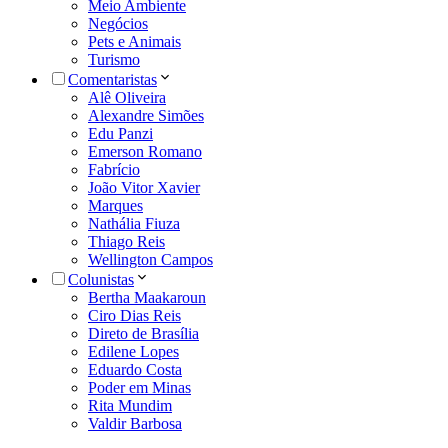
Meio Ambiente
Negócios
Pets e Animais
Turismo
Comentaristas
Alê Oliveira
Alexandre Simões
Edu Panzi
Emerson Romano
Fabrício
João Vitor Xavier
Marques
Nathália Fiuza
Thiago Reis
Wellington Campos
Colunistas
Bertha Maakaroun
Ciro Dias Reis
Direto de Brasília
Edilene Lopes
Eduardo Costa
Poder em Minas
Rita Mundim
Valdir Barbosa