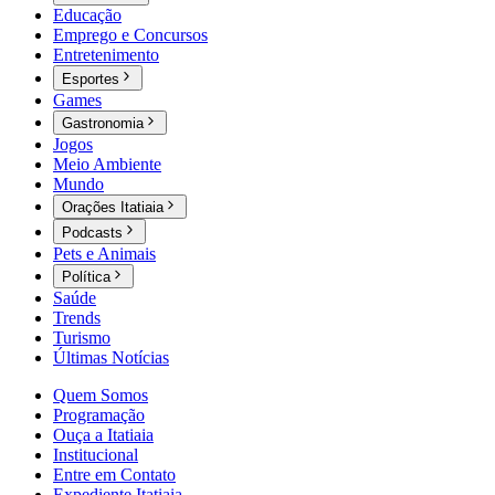
Educação
Emprego e Concursos
Entretenimento
Esportes
Games
Gastronomia
Jogos
Meio Ambiente
Mundo
Orações Itatiaia
Podcasts
Pets e Animais
Política
Saúde
Trends
Turismo
Últimas Notícias
Quem Somos
Programação
Ouça a Itatiaia
Institucional
Entre em Contato
Expediente Itatiaia