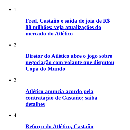
1
Fred, Castaño e saída de joia de R$
88 milhões: veja atualizações do
mercado do Atlético
2
Diretor do Atlético abre o jogo sobre
negociação com volante que disputou
Copa do Mundo
3
Atlético anuncia acordo pela
contratação de Castaño; saiba
detalhes
4
Reforço do Atlético, Castaño