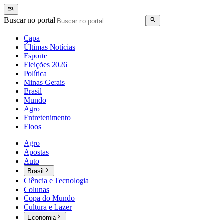
Buscar no portal
Capa
Últimas Notícias
Esporte
Eleições 2026
Política
Minas Gerais
Brasil
Mundo
Agro
Entretenimento
Eloos
Agro
Apostas
Auto
Brasil
Ciência e Tecnologia
Colunas
Copa do Mundo
Cultura e Lazer
Economia