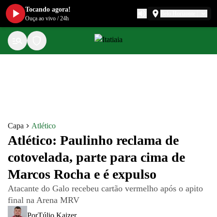
Tocando agora!
Belo Horizonte
Ouça ao vivo
/
24h
Capa
Atlético
Atlético: Paulinho reclama de
cotovelada, parte para cima de
Marcos Rocha e é expulso
Atacante do Galo recebeu cartão vermelho após o apito
final na Arena MRV
Por
Túlio Kaizer