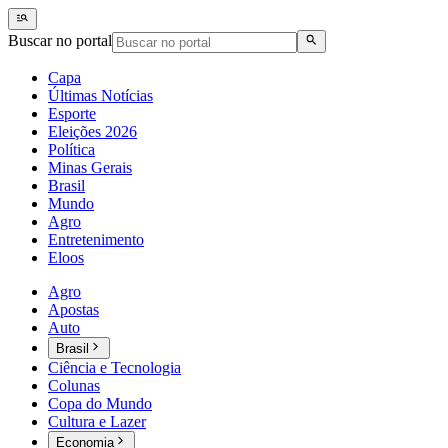
Buscar no portal
Capa
Últimas Notícias
Esporte
Eleições 2026
Política
Minas Gerais
Brasil
Mundo
Agro
Entretenimento
Eloos
Agro
Apostas
Auto
Brasil
Ciência e Tecnologia
Colunas
Copa do Mundo
Cultura e Lazer
Economia