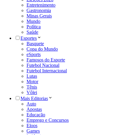
Entretenimento
Gastronomia
Minas Gerais
Mundo
Política
Saúde
Esportes
Basquete
Copa do Mundo
eSports
Famosos do Esporte
Futebol Nacional
Futebol Internacional
Lutas
Motor
Tênis
Vôlei
Mais Editorias
Auto
Apostas
Educação
Emprego e Concursos
Eloos
Games