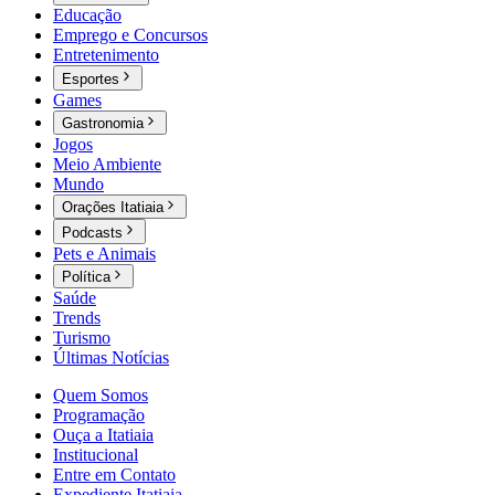
Educação
Emprego e Concursos
Entretenimento
Esportes
Games
Gastronomia
Jogos
Meio Ambiente
Mundo
Orações Itatiaia
Podcasts
Pets e Animais
Política
Saúde
Trends
Turismo
Últimas Notícias
Quem Somos
Programação
Ouça a Itatiaia
Institucional
Entre em Contato
Expediente Itatiaia