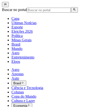
Buscar no portal
Capa
Últimas Notícias
Esporte
Eleições 2026
Política
Minas Gerais
Brasil
Mundo
Agro
Entretenimento
Eloos
Agro
Apostas
Auto
Brasil
Ciência e Tecnologia
Colunas
Copa do Mundo
Cultura e Lazer
Economia