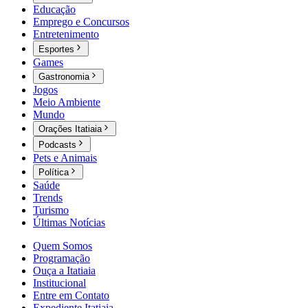
Educação
Emprego e Concursos
Entretenimento
Esportes
Games
Gastronomia
Jogos
Meio Ambiente
Mundo
Orações Itatiaia
Podcasts
Pets e Animais
Política
Saúde
Trends
Turismo
Últimas Notícias
Quem Somos
Programação
Ouça a Itatiaia
Institucional
Entre em Contato
Expediente Itatiaia