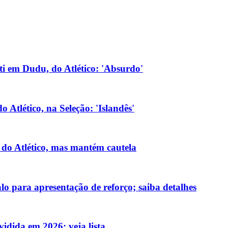
lti em Dudu, do Atlético: 'Absurdo'
 Atlético, na Seleção: 'Islandês'
 do Atlético, mas mantém cautela
lo para apresentação de reforço; saiba detalhes
vidida em 2026; veja lista