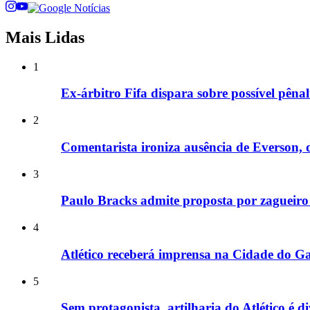
Mais Lidas
1
Ex-árbitro Fifa dispara sobre possível pêna
2
Comentarista ironiza ausência de Everson, do
3
Paulo Bracks admite proposta por zagueiro
4
Atlético receberá imprensa na Cidade do Ga
5
Sem protagonista, artilharia do Atlético é di