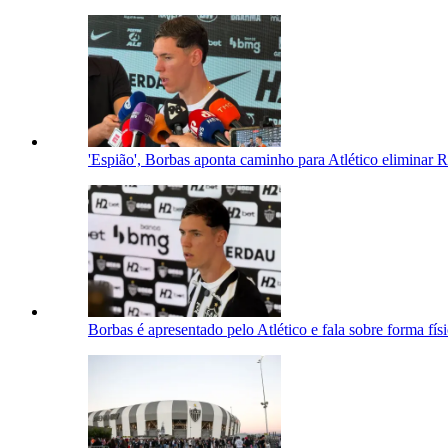
'Espião', Borbas aponta caminho para Atlético eliminar
Borbas é apresentado pelo Atlético e fala sobre forma físic