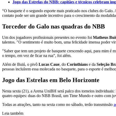
Jogo das Estrelas do NBB: capitães e técnicos celebram i
“O basquete é o segundo esporte mais praticado nos clubes do Galo. A
contato pode ser um grande incentivo para o crescimento da modalidad
Torcedor do Galo nas quadras do NBB
Um dos jogadores profissionais presentes no evento foi
Matheus Bui
talentos. "O sentimento é muito bom, uma felicidade imensa poder vir 
"Saber que tem um projeto de basquete crescendo aqui, para mim é muit
o tempo, em vez de ficar na rua", foi além.
Além de Buiú, o pivô
Lucas Caue
, do
Corinthians
e da
Seleção Bra
pessoas incluírem essa molecada no basquete, para o esporte é melhor
Jogo das Estrelas em Belo Horizonte
Nesta sexta (21), a Arena UniBH será palco dos torneios individuais:
quatro equipes: duas do NBB Brasil, um Time Mundo e outro com jo
Todas as atrações, tanto na sexta como no sábado, terão transmissão
a
Leia também