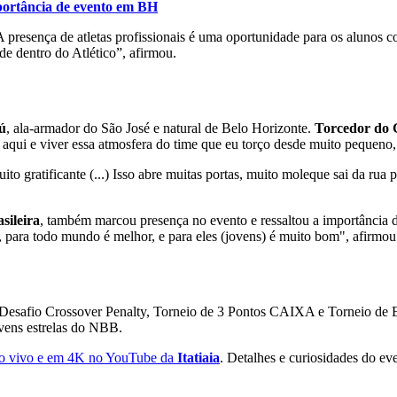
mportância de evento em BH
 presença de atletas profissionais é uma oportunidade para os alunos 
e dentro do Atlético”, afirmou.
ú
, ala-armador do São José e natural de Belo Horizonte.
Torcedor do G
aqui e viver essa atmosfera do time que eu torço desde muito pequeno, 
o gratificante (...) Isso abre muitas portas, muito moleque sai da rua 
sileira
, também marcou presença no evento e ressaltou a importância d
, para todo mundo é melhor, e para eles (jovens) é muito bom", afirmou
 Desafio Crossover Penalty, Torneio de 3 Pontos CAIXA e Torneio de En
vens estrelas do NBB.
o vivo e em 4K no YouTube da
Itatiaia
. Detalhes e curiosidades do ev