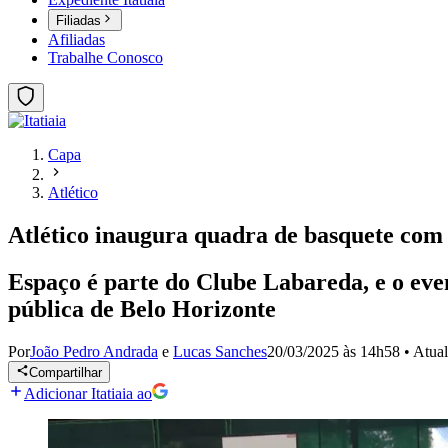
Filiadas
Afiliadas
Trabalhe Conosco
Capa
Atlético
Atlético inaugura quadra de basquete com
Espaço é parte do Clube Labareda, e o even
pública de Belo Horizonte
Por
João Pedro Andrada
e
Lucas Sanches
20/03/2025 às 14h58
•
Atua
Compartilhar
Adicionar Itatiaia ao