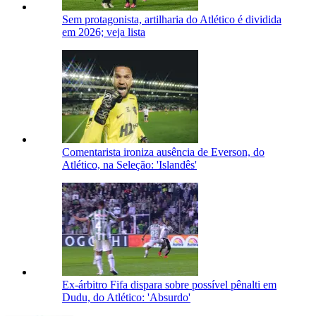
Sem protagonista, artilharia do Atlético é dividida
em 2026; veja lista
Comentarista ironiza ausência de Everson, do
Atlético, na Seleção: 'Islandês'
Ex-árbitro Fifa dispara sobre possível pênalti em
Dudu, do Atlético: 'Absurdo'