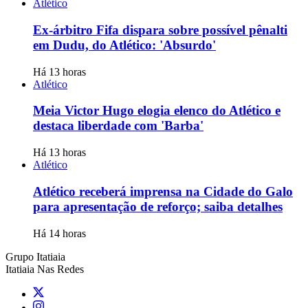
Atlético
Ex-árbitro Fifa dispara sobre possível pênalti
em Dudu, do Atlético: 'Absurdo'
Há 13 horas
Atlético
Meia Victor Hugo elogia elenco do Atlético e
destaca liberdade com 'Barba'
Há 13 horas
Atlético
Atlético receberá imprensa na Cidade do Galo
para apresentação de reforço; saiba detalhes
Há 14 horas
Grupo Itatiaia
Itatiaia Nas Redes