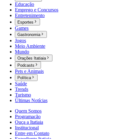
Educação
Emprego e Concursos
Entretenimento
Esportes
Games
Gastronomia
Jogos
Meio Ambiente
Mundo
Orações Itatiaia
Podcasts
Pets e Animais
Política
Saúde
Trends
Turismo
Últimas Notícias
Quem Somos
Programação
Ouça a Itatiaia
Institucional
Entre em Contato
Expediente Itatiaia