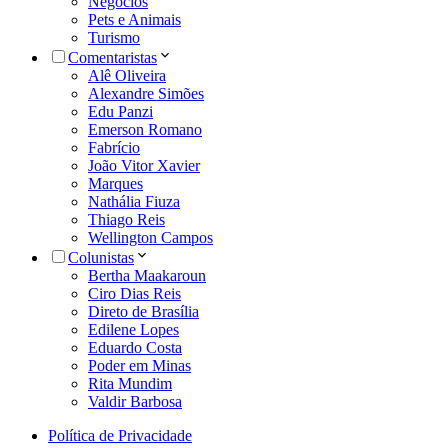
Negócios
Pets e Animais
Turismo
Comentaristas
Alê Oliveira
Alexandre Simões
Edu Panzi
Emerson Romano
Fabrício
João Vitor Xavier
Marques
Nathália Fiuza
Thiago Reis
Wellington Campos
Colunistas
Bertha Maakaroun
Ciro Dias Reis
Direto de Brasília
Edilene Lopes
Eduardo Costa
Poder em Minas
Rita Mundim
Valdir Barbosa
Política de Privacidade