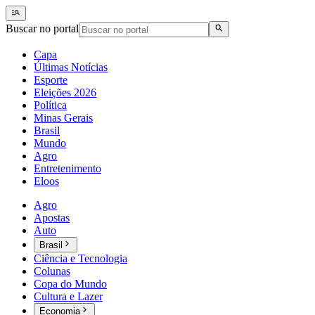
Buscar no portal
Capa
Últimas Notícias
Esporte
Eleições 2026
Política
Minas Gerais
Brasil
Mundo
Agro
Entretenimento
Eloos
Agro
Apostas
Auto
Brasil
Ciência e Tecnologia
Colunas
Copa do Mundo
Cultura e Lazer
Economia