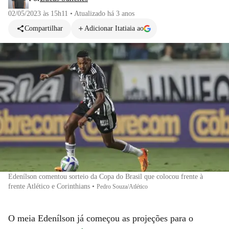
02/05/2023 às 15h11
•
Atualizado
há 3 anos
Compartilhar
Adicionar Itatiaia ao
Edenílson comentou sorteio da Copa do Brasil que colocou frente à
frente Atlético e Corinthians
•
Pedro Souza/Atlético
O meia Edenílson já começou as projeções para o