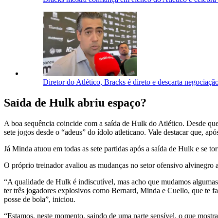
Diretor do Atlético, Bracks é direto e descarta negociaç
Saída de Hulk abriu espaço?
A boa sequência coincide com a saída de Hulk do Atlético. Desde que
sete jogos desde o “adeus” do ídolo atleticano. Vale destacar que, ap
Já Minda atuou em todas as sete partidas após a saída de Hulk e se 
O próprio treinador avaliou as mudanças no setor ofensivo alvinegro a
“A qualidade de Hulk é indiscutível, mas acho que mudamos algumas c
ter três jogadores explosivos como Bernard, Minda e Cuello, que te fa
posse de bola”, iniciou.
“Estamos, neste momento, saindo de uma parte sensível, o que mostra 