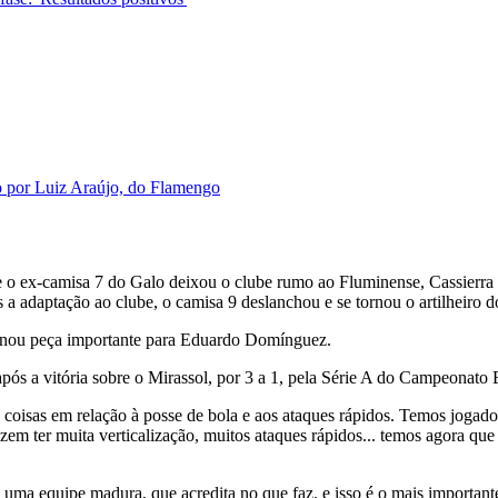
ão por Luiz Araújo, do Flamengo
 o ex-camisa 7 do Galo deixou o clube rumo ao Fluminense, Cassierra 
ós a adaptação ao clube, o camisa 9 deslanchou e se tornou o artilheiro
tornou peça importante para Eduardo Domínguez.
pós a vitória sobre o Mirassol, por 3 a 1, pela Série A do Campeonato B
oisas em relação à posse de bola e aos ataques rápidos. Temos jogado
zem ter muita verticalização, muitos ataques rápidos... temos agora que
uma equipe madura, que acredita no que faz, e isso é o mais important