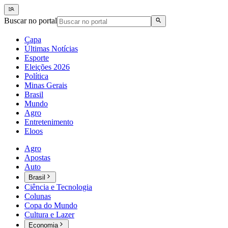
Buscar no portal
Capa
Últimas Notícias
Esporte
Eleições 2026
Política
Minas Gerais
Brasil
Mundo
Agro
Entretenimento
Eloos
Agro
Apostas
Auto
Brasil
Ciência e Tecnologia
Colunas
Copa do Mundo
Cultura e Lazer
Economia