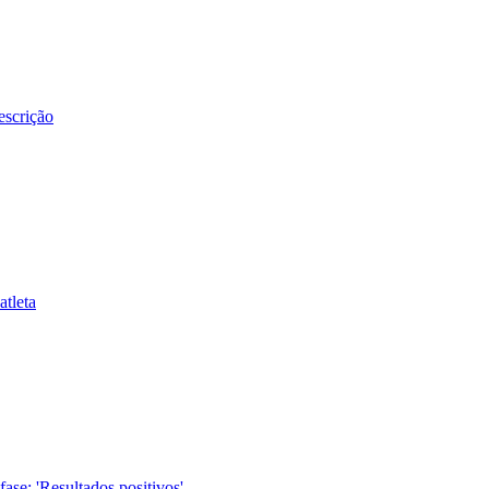
escrição
atleta
ase: 'Resultados positivos'