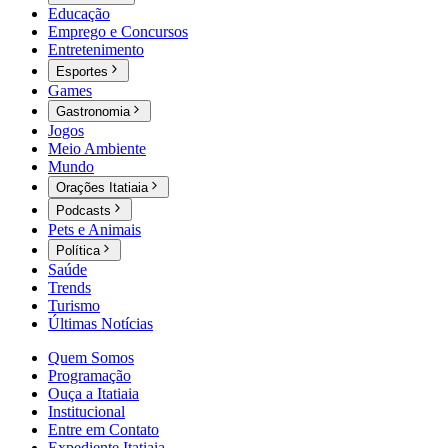
Educação
Emprego e Concursos
Entretenimento
Esportes
Games
Gastronomia
Jogos
Meio Ambiente
Mundo
Orações Itatiaia
Podcasts
Pets e Animais
Política
Saúde
Trends
Turismo
Últimas Notícias
Quem Somos
Programação
Ouça a Itatiaia
Institucional
Entre em Contato
Expediente Itatiaia