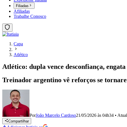
Filiadas
Afiliadas
Trabalhe Conosco
Capa
Atlético
Atlético: dupla vence desconfiança, engata
Treinador argentino vê reforços se tornar
Por
João Marcelo Cardoso
21/05/2026 às 04h34
•
Atua
Compartilhar