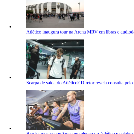
Atlético inaugura tour na Arena MRV em libras e audiod
Scarpa de saída do Atlético? Diretor revela consulta pelo 
Bracks mostra confiança em elenco do Atlético e celebra f