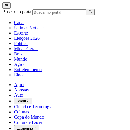
Buscar no portal
Capa
Últimas Notícias
Esporte
Eleições 2026
Política
Minas Gerais
Brasil
Mundo
Agro
Entretenimento
Eloos
Agro
Apostas
Auto
Brasil
Ciência e Tecnologia
Colunas
Copa do Mundo
Cultura e Lazer
Economia