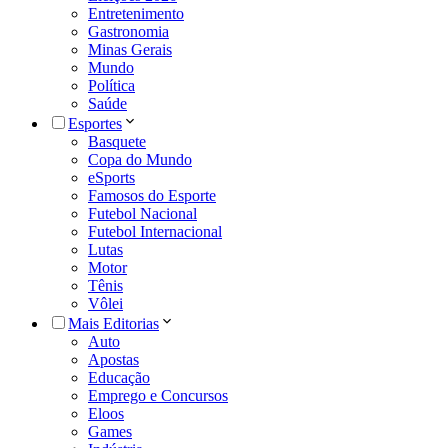
Entretenimento
Gastronomia
Minas Gerais
Mundo
Política
Saúde
Esportes
Basquete
Copa do Mundo
eSports
Famosos do Esporte
Futebol Nacional
Futebol Internacional
Lutas
Motor
Tênis
Vôlei
Mais Editorias
Auto
Apostas
Educação
Emprego e Concursos
Eloos
Games