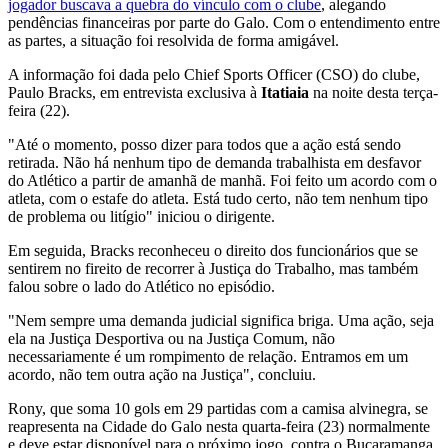
jogador buscava a quebra do vínculo com o clube
, alegando
pendências financeiras por parte do Galo. Com o entendimento entre
as partes, a situação foi resolvida de forma amigável.
A informação foi dada pelo Chief Sports Officer (CSO) do clube,
Paulo Bracks, em entrevista exclusiva à
Itatiaia
na noite desta terça-
feira (22).
"Até o momento, posso dizer para todos que a ação está sendo
retirada. Não há nenhum tipo de demanda trabalhista em desfavor
do Atlético a partir de amanhã de manhã. Foi feito um acordo com o
atleta, com o estafe do atleta. Está tudo certo, não tem nenhum tipo
de problema ou litígio" iniciou o dirigente.
Em seguida, Bracks reconheceu o direito dos funcionários que se
sentirem no fireito de recorrer à Justiça do Trabalho, mas também
falou sobre o lado do Atlético no episódio.
"Nem sempre uma demanda judicial significa briga. Uma ação, seja
ela na Justiça Desportiva ou na Justiça Comum, não
necessariamente é um rompimento de relação. Entramos em um
acordo, não tem outra ação na Justiça", concluiu.
Rony, que soma 10 gols em 29 partidas com a camisa alvinegra, se
reapresenta na Cidade do Galo nesta quarta-feira (23) normalmente
e deve estar disponível para o próximo jogo, contra o Bucaramanga.