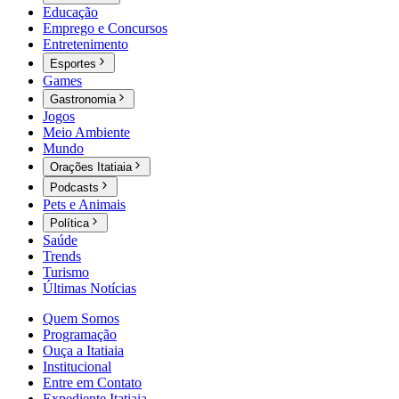
Educação
Emprego e Concursos
Entretenimento
Esportes
Games
Gastronomia
Jogos
Meio Ambiente
Mundo
Orações Itatiaia
Podcasts
Pets e Animais
Política
Saúde
Trends
Turismo
Últimas Notícias
Quem Somos
Programação
Ouça a Itatiaia
Institucional
Entre em Contato
Expediente Itatiaia