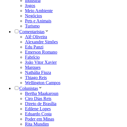
Indústria
Jogos
Meio Ambiente
Negócios
Pets e Animais
Turismo
Comentaristas
Alê Oliveira
Alexandre Simões
Edu Panzi
Emerson Romano
Fabrício
João Vitor Xavier
Marques
Nathália Fiuza
Thiago Reis
Wellington Campos
Colunistas
Bertha Maakaroun
Ciro Dias Reis
Direto de Brasília
Edilene Lopes
Eduardo Costa
Poder em Minas
Rita Mundim