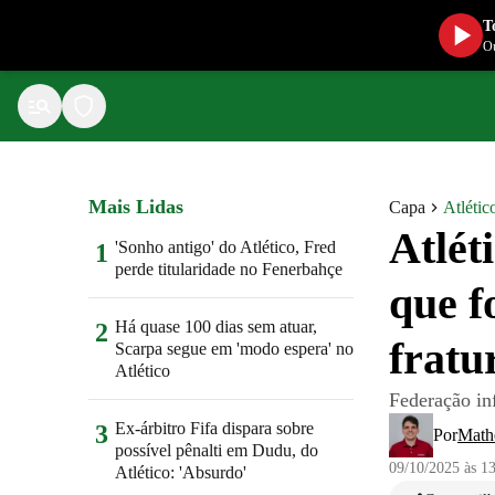
T
Ou
Mais Lidas
Capa
Atlétic
Atlét
'Sonho antigo' do Atlético, Fred
1
perde titularidade no Fenerbahçe
que f
Há quase 100 dias sem atuar,
2
fratu
Scarpa segue em 'modo espera' no
Atlético
Federação inf
Ex-árbitro Fifa dispara sobre
3
Por
Math
possível pênalti em Dudu, do
09/10/2025 às 1
Atlético: 'Absurdo'