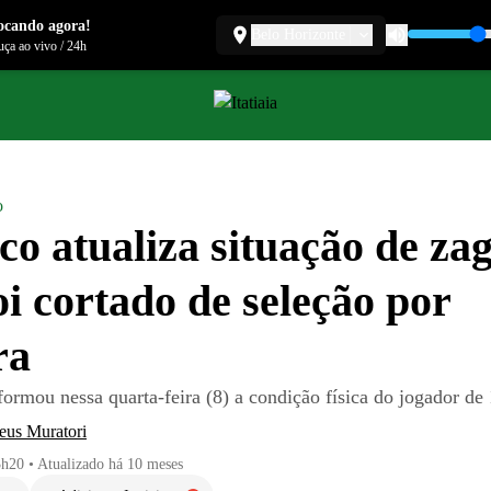
ocando agora!
Belo Horizonte
ça ao vivo
/
24h
o
ico atualiza situação de za
oi cortado de seleção por
ra
ormou nessa quarta-feira (8) a condição física do jogador de
eus Muratori
3h20
•
Atualizado
há 10 meses