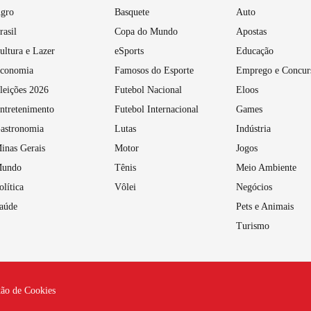
gro
Basquete
Auto
rasil
Copa do Mundo
Apostas
ultura e Lazer
eSports
Educação
conomia
Famosos do Esporte
Emprego e Concur
leições 2026
Futebol Nacional
Eloos
ntretenimento
Futebol Internacional
Games
astronomia
Lutas
Indústria
inas Gerais
Motor
Jogos
undo
Tênis
Meio Ambiente
olítica
Vôlei
Negócios
aúde
Pets e Animais
Turismo
tão de Cookies