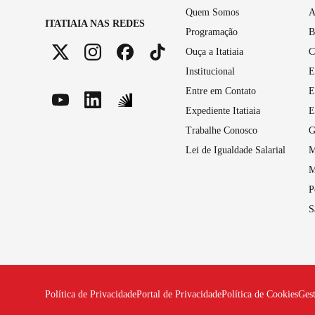
Quem Somos
A
ITATIAIA NAS REDES
Programação
B
Ouça a Itatiaia
C
Institucional
E
Entre em Contato
E
Expediente Itatiaia
E
Trabalhe Conosco
G
Lei de Igualdade Salarial
M
M
P
S
Política de Privacidade
Portal de Privacidade
Política de Cookies
Ges