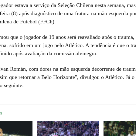
ogador estava a serviço da Seleção Chilena nesta semana, mas
feira (8) após diagnóstico de uma fratura na mão esquerda por
ilena de Futebol (FFCh).
mou que o jogador de 19 anos será reavaliado após o trauma,
ena, sofrido em um jogo pelo Atlético. A tendência é que o tr
finido após avaliação da comissão alvinegra.
Ivan Román, com dores na mão esquerda decorrente de trauma
ssim que retornar a Belo Horizonte", divulgou o Atlético. Já 
o seguinte:
m