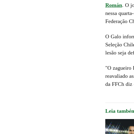
Román
. O j
nessa quarta-
Federação Ch
O Galo infor
Seleção Chil
lesão seja de
"O zagueiro 
reavaliado a
da FFCh diz 
Leia també