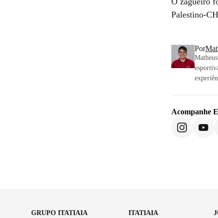
O zagueiro f
Palestino-CH
Por
Mat
Matheus 
esportiv
experiên
Acompanhe
E
GRUPO ITATIAIA
ITATIAIA