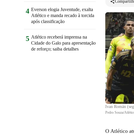
Compartilh
Everson elogia Juventude, exalta
4
Atlético e manda recado à torcida
após classificação
Atlético receberá imprensa na
5
Cidade do Galo para apresentação
de reforço; saiba detalhes
Ivan Román (segu
Pedro Souza/Atlétic
O Atlético at