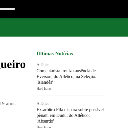
Últimas Notícias
gueiro
Atlético
Comentarista ironiza ausência de
Everson, do Atlético, na Seleção:
'Islandês'
Há 6 horas
 19 anos
Atlético
Ex-árbitro Fifa dispara sobre possível
pênalti em Dudu, do Atlético:
'Absurdo'
Há 6 horas