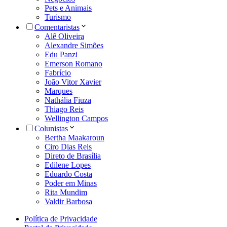
Pets e Animais
Turismo
Comentaristas
Alê Oliveira
Alexandre Simões
Edu Panzi
Emerson Romano
Fabrício
João Vitor Xavier
Marques
Nathália Fiuza
Thiago Reis
Wellington Campos
Colunistas
Bertha Maakaroun
Ciro Dias Reis
Direto de Brasília
Edilene Lopes
Eduardo Costa
Poder em Minas
Rita Mundim
Valdir Barbosa
Política de Privacidade