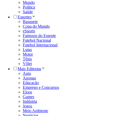
Mundo
Política
Saúde
Esportes
Basquete
Copa do Mundo
eSports
Famosos do Esporte
Futebol Nacional
Futebol Internacional
Lutas
Motor
Tênis
Vôlei
Mais Editorias
Auto
Apostas
Educação
Emprego e Concursos
Eloos
Games
Indústria
Jogos
Meio Ambiente
Negócios