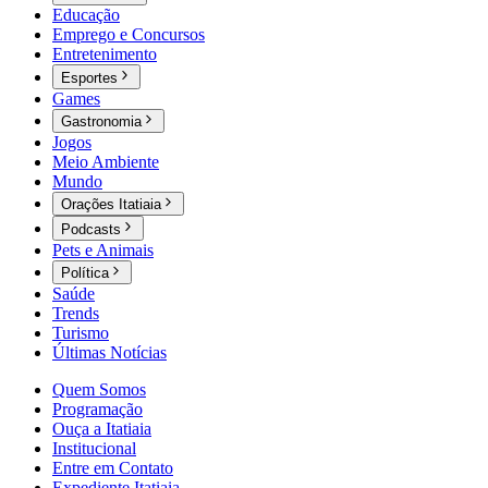
Educação
Emprego e Concursos
Entretenimento
Esportes
Games
Gastronomia
Jogos
Meio Ambiente
Mundo
Orações Itatiaia
Podcasts
Pets e Animais
Política
Saúde
Trends
Turismo
Últimas Notícias
Quem Somos
Programação
Ouça a Itatiaia
Institucional
Entre em Contato
Expediente Itatiaia