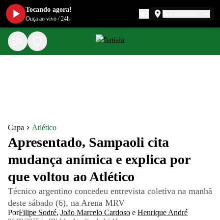
Tocando agora!
Belo Horizonte
Ouça ao vivo
/
24h
Capa
Atlético
Apresentado, Sampaoli cita
mudança anímica e explica por
que voltou ao Atlético
Técnico argentino concedeu entrevista coletiva na manhã
deste sábado (6), na Arena MRV
Por
Filipe Sodré
,
João Marcelo Cardoso
e
Henrique André