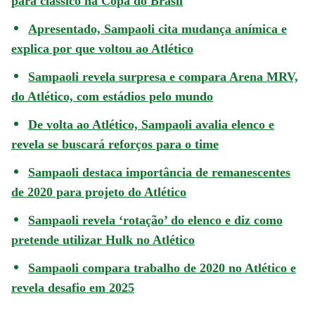
para clássico na Copa do Brasil
Apresentado, Sampaoli cita mudança anímica e
explica por que voltou ao Atlético
Sampaoli revela surpresa e compara Arena MRV,
do Atlético, com estádios pelo mundo
De volta ao Atlético, Sampaoli avalia elenco e
revela se buscará reforços para o time
Sampaoli destaca importância de remanescentes
de 2020 para projeto do Atlético
Sampaoli revela ‘rotação’ do elenco e diz como
pretende utilizar Hulk no Atlético
Sampaoli compara trabalho de 2020 no Atlético e
revela desafio em 2025