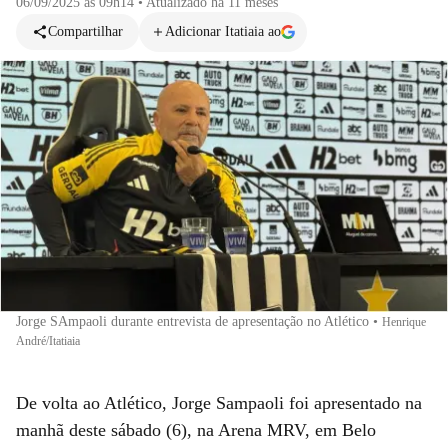
06/09/2025 às 09h14
•
Atualizado
há 11 meses
Compartilhar
Adicionar Itatiaia ao
Jorge SAmpaoli durante entrevista de apresentação no Atlético
•
Henrique
André/Itatiaia
De volta ao Atlético, Jorge Sampaoli foi apresentado na
manhã deste sábado (6), na Arena MRV, em Belo