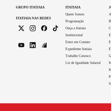
GRUPO ITATIAIA
ITATIAIA
Quem Somos
A
ITATIAIA NAS REDES
Programação
B
Ouça a Itatiaia
C
Institucional
E
Entre em Contato
E
Expediente Itatiaia
E
Trabalhe Conosco
G
Lei de Igualdade Salarial
M
M
P
S