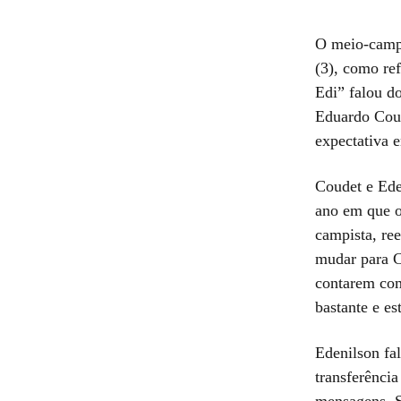
O meio-campis
(3), como ref
Edi” falou do
Eduardo Coud
expectativa 
Coudet e Ede
ano em que o
campista, ree
mudar para C
contarem com
bastante e e
Edenilson fa
transferência
mensagens. S