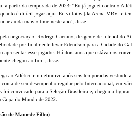
a, a partir da temporada de 2023: “Eu já joguei contra o Atlét
 quanto é difícil jogar aqui. Eu vi fotos [da Arena MRV] e ten
judar ainda mais o time neste ano’, disse.
pela negociação, Rodrigo Caetano, dirigente de futebol do Atl
elicidade por finalmente levar Edenilson para a Cidade do Gal
em apresentar esse jogador. Há dois anos que estávamos conve
mente chegou ao fim”, disse.
ega ao Atlético em definitivo após seis temporadas vestindo 
r conta de seu desempenho regular pelo Internacional, em vár
 foi convocado para a Seleção Brasileira e, chegou a figurar n
 a Copa do Mundo de 2022.
isão de Mamede Filho)