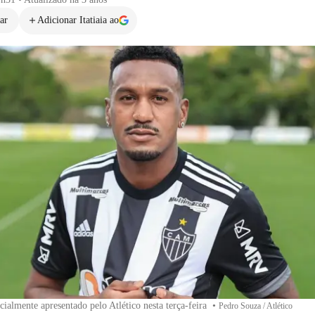
ar
Adicionar Itatiaia ao
cialmente apresentado pelo Atlético nesta terça-feira
•
Pedro Souza / Atlético