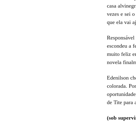
casa alvinegr
vezes e sei o
que ela vai a
Responsável 
escondeu a f
muito feliz 
novela final
Edenilson ch
colorada. Po
oportunidades
de Tite para
(sob superv