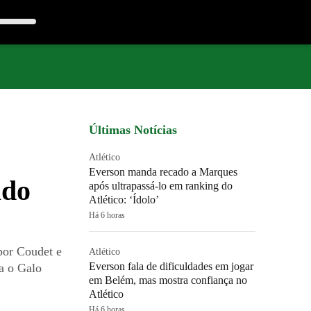
Últimas Notícias
Atlético
Everson manda recado a Marques
ado
após ultrapassá-lo em ranking do
Atlético: ‘Ídolo’
Há 6 horas
por Coudet e
Atlético
Everson fala de dificuldades em jogar
a o Galo
em Belém, mas mostra confiança no
Atlético
Há 6 horas