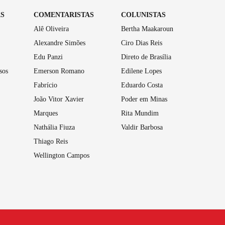
AS
COMENTARISTAS
COLUNISTAS
Alê Oliveira
Bertha Maakaroun
Alexandre Simões
Ciro Dias Reis
Edu Panzi
Direto de Brasília
sos
Emerson Romano
Edilene Lopes
Fabrício
Eduardo Costa
João Vitor Xavier
Poder em Minas
Marques
Rita Mundim
Nathália Fiuza
Valdir Barbosa
Thiago Reis
Wellington Campos