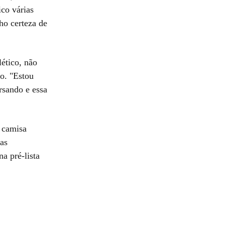
ico várias
ho certeza de
ético, não
o. "Estou
rsando e essa
a camisa
ias
a pré-lista