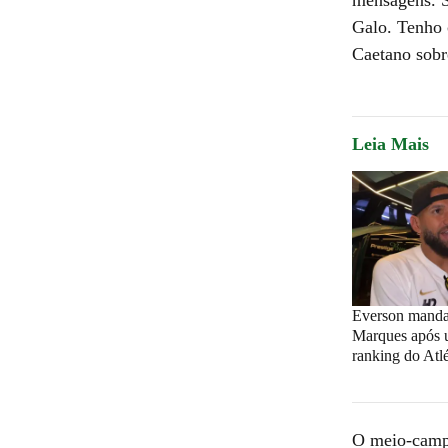
Galo. Tenho 
Caetano sobr
Leia Mais
Everson manda
Marques após u
ranking do Atlé
O meio-campi