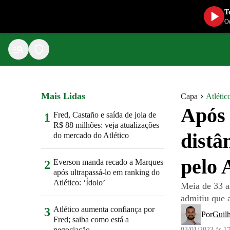
T
Ou
Mais Lidas
Capa
Atlétic
Após 
Fred, Castaño e saída de joia de
1
R$ 88 milhões: veja atualizações
distâ
do mercado do Atlético
pelo 
Everson manda recado a Marques
2
após ultrapassá-lo em ranking do
Atlético: ‘Ídolo’
Meia de 33 a
admitiu que 
Atlético aumenta confiança por
3
Por
Guil
Fred; saiba como está a
negociação
03/01/2023 às 1