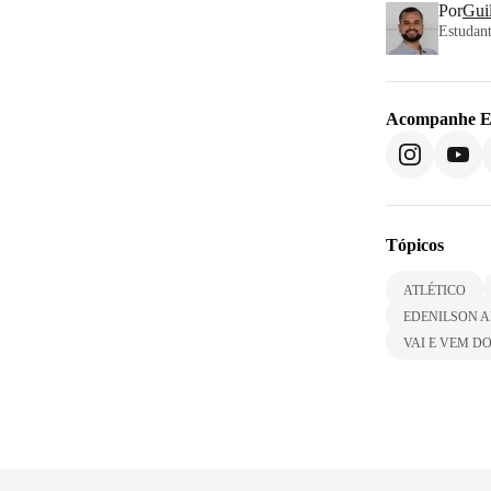
Por
Gui
Estudant
Acompanhe
E
Tópicos
ATLÉTICO
EDENILSON 
VAI E VEM D