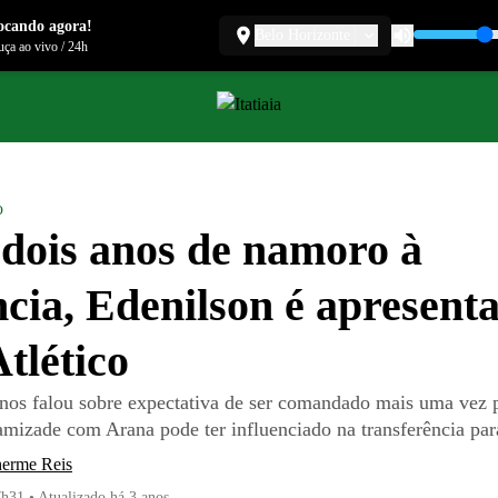
ocando agora!
Belo Horizonte
ça ao vivo
/
24h
o
dois anos de namoro à
ncia, Edenilson é apresent
Atlético
nos falou sobre expectativa de ser comandado mais uma vez 
amizade com Arana pode ter influenciado na transferência par
herme Reis
7h31
•
Atualizado
há 3 anos