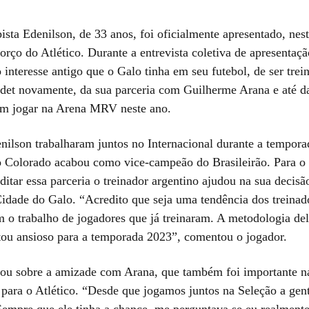
ta Edenilson, de 33 anos, foi oficialmente apresentado, nesta
orço do Atlético. Durante a entrevista coletiva de apresentaç
 interesse antigo que o Galo tinha em seu futebol, de ser trei
et novamente, da sua parceria com Guilherme Arana e até d
em jogar na Arena MRV neste ano.
nilson trabalharam juntos no Internacional durante a tempora
 Colorado acabou como vice-campeão do Brasileirão. Para o
ditar essa parceria o treinador argentino ajudou na sua decisã
idade do Galo. “Acredito que seja uma tendência dos treinad
 o trabalho de jogadores que já treinaram. A metodologia de
stou ansioso para a temporada 2023”, comentou o jogador.
lou sobre a amizade com Arana, que também foi importante n
 para o Atlético. “Desde que jogamos juntos na Seleção a gent
empre que ele tinha a chance, me perguntava se eu realmente 