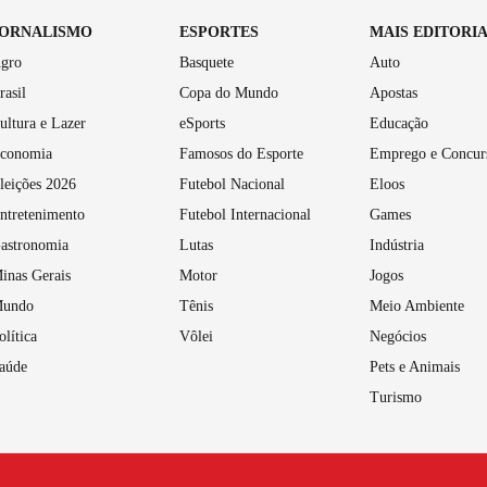
JORNALISMO
ESPORTES
MAIS EDITORI
gro
Basquete
Auto
rasil
Copa do Mundo
Apostas
ultura e Lazer
eSports
Educação
conomia
Famosos do Esporte
Emprego e Concur
leições 2026
Futebol Nacional
Eloos
ntretenimento
Futebol Internacional
Games
astronomia
Lutas
Indústria
inas Gerais
Motor
Jogos
undo
Tênis
Meio Ambiente
olítica
Vôlei
Negócios
aúde
Pets e Animais
Turismo