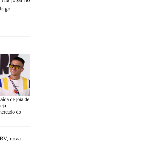
drigo
aída de joia de
eja
 mercado do
MRV, nova