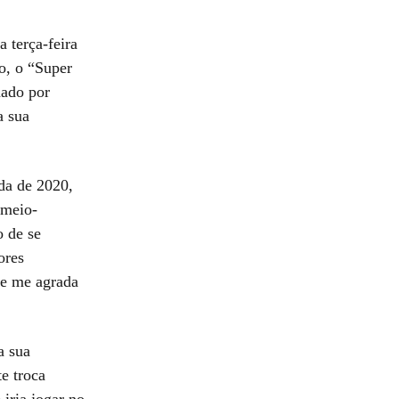
 terça-feira
ão, o “Super
nado por
a sua
da de 2020,
 meio-
o de se
ores
le me agrada
a sua
e troca
iria jogar no