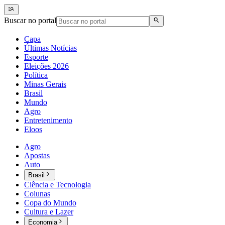
Buscar no portal
Capa
Últimas Notícias
Esporte
Eleições 2026
Política
Minas Gerais
Brasil
Mundo
Agro
Entretenimento
Eloos
Agro
Apostas
Auto
Brasil
Ciência e Tecnologia
Colunas
Copa do Mundo
Cultura e Lazer
Economia