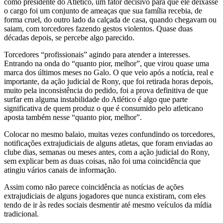
como presidente do Atlético, um fator decisivo para que ele deixasse
o cargo foi um conjunto de ameaças que sua família recebia, de
forma cruel, do outro lado da calçada de casa, quando chegavam ou
saiam, com torcedores fazendo gestos violentos. Quase duas
décadas depois, se percebe algo parecido.
Torcedores “profissionais” agindo para atender a interesses.
Entrando na onda do “quanto pior, melhor”, que virou quase uma
marca dos últimos meses no Galo. O que veio após a notícia, real e
importante, da ação judicial de Rony, que foi retirada horas depois,
muito pela inconsistência do pedido, foi a prova definitiva de que
surfar em alguma instabilidade do Atlético é algo que parte
significativa de quem produz o que é consumido pelo atleticano
aposta também nesse “quanto pior, melhor”.
Colocar no mesmo balaio, muitas vezes confundindo os torcedores,
notificações extrajudiciais de alguns atletas, que foram enviadas ao
clube dias, semanas ou meses antes, com a ação judicial do Rony,
sem explicar bem as duas coisas, não foi uma coincidência que
atingiu vários canais de informação.
Assim como não parece coincidência as notícias de ações
extrajudiciais de alguns jogadores que nunca existiram, com eles
tendo de ir às redes sociais desmentir até mesmo veículos da mídia
tradicional.