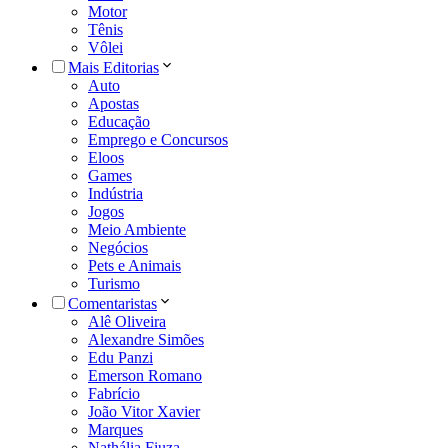
Motor
Tênis
Vôlei
Mais Editorias
Auto
Apostas
Educação
Emprego e Concursos
Eloos
Games
Indústria
Jogos
Meio Ambiente
Negócios
Pets e Animais
Turismo
Comentaristas
Alê Oliveira
Alexandre Simões
Edu Panzi
Emerson Romano
Fabrício
João Vitor Xavier
Marques
Nathália Fiuza