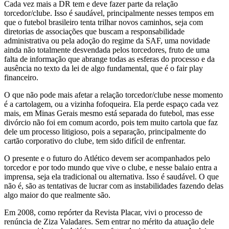
Cada vez mais a DR tem e deve fazer parte da relação
torcedor/clube. Isso é saudável, principalmente nesses tempos em
que o futebol brasileiro tenta trilhar novos caminhos, seja com
diretorias de associações que buscam a responsabilidade
administrativa ou pela adoção do regime da SAF, uma novidade
ainda não totalmente desvendada pelos torcedores, fruto de uma
falta de informação que abrange todas as esferas do processo e da
ausência no texto da lei de algo fundamental, que é o fair play
financeiro.
O que não pode mais afetar a relação torcedor/clube nesse momento
é a cartolagem, ou a vizinha fofoqueira. Ela perde espaço cada vez
mais, em Minas Gerais mesmo está separada do futebol, mas esse
divórcio não foi em comum acordo, pois tem muito cartola que faz
dele um processo litigioso, pois a separação, principalmente do
cartão corporativo do clube, tem sido difícil de enfrentar.
O presente e o futuro do Atlético devem ser acompanhados pelo
torcedor e por todo mundo que vive o clube, e nesse balaio entra a
imprensa, seja ela tradicional ou alternativa. Isso é saudável. O que
não é, são as tentativas de lucrar com as instabilidades fazendo delas
algo maior do que realmente são.
Em 2008, como repórter da Revista Placar, vivi o processo de
renúncia de Ziza Valadares. Sem entrar no mérito da atuação dele