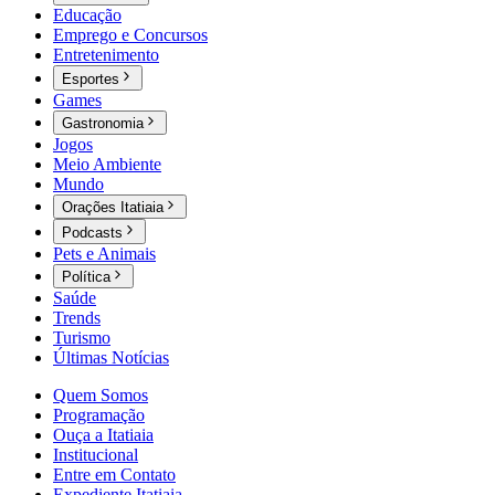
Educação
Emprego e Concursos
Entretenimento
Esportes
Games
Gastronomia
Jogos
Meio Ambiente
Mundo
Orações Itatiaia
Podcasts
Pets e Animais
Política
Saúde
Trends
Turismo
Últimas Notícias
Quem Somos
Programação
Ouça a Itatiaia
Institucional
Entre em Contato
Expediente Itatiaia