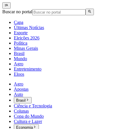
Buscar no portal
Capa
Últimas Notícias
Esporte
Eleições 2026
Política
Minas Gerais
Brasil
Mundo
Agro
Entretenimento
Eloos
Agro
Apostas
Auto
Brasil
Ciência e Tecnologia
Colunas
Copa do Mundo
Cultura e Lazer
Economia