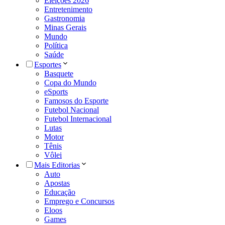
Eleições 2026
Entretenimento
Gastronomia
Minas Gerais
Mundo
Política
Saúde
Esportes
Basquete
Copa do Mundo
eSports
Famosos do Esporte
Futebol Nacional
Futebol Internacional
Lutas
Motor
Tênis
Vôlei
Mais Editorias
Auto
Apostas
Educação
Emprego e Concursos
Eloos
Games