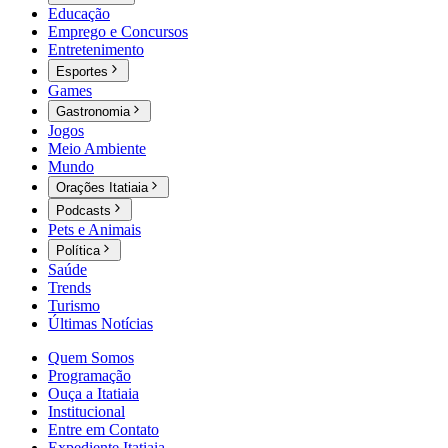
Educação
Emprego e Concursos
Entretenimento
Esportes
Games
Gastronomia
Jogos
Meio Ambiente
Mundo
Orações Itatiaia
Podcasts
Pets e Animais
Política
Saúde
Trends
Turismo
Últimas Notícias
Quem Somos
Programação
Ouça a Itatiaia
Institucional
Entre em Contato
Expediente Itatiaia