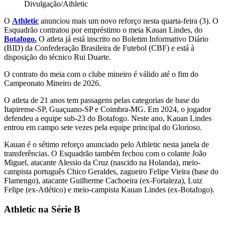
Divulgação/Athletic
O
Athletic
anunciou mais um novo reforço nesta quarta-feira (3). O
Esquadrão contratou por empréstimo o meia Kauan Lindes, do
Botafogo.
O atleta já está inscrito no Boletim Informativo Diário
(BID) da Confederação Brasileira de Futebol (CBF) e está à
disposição do técnico Rui Duarte.
O contrato do meia com o clube mineiro é válido até o fim do
Campeonato Mineiro de 2026.
O atleta de 21 anos tem passagens pelas categorias de base do
Itapirense-SP, Guaçuano-SP e Coimbra-MG. Em 2024, o jogador
defendeu a equipe sub-23 do Botafogo. Neste ano, Kauan Lindes
entrou em campo sete vezes pela equipe principal do Glorioso.
Kauan é o sétimo reforço anunciado pelo Athletic nesta janela de
transferências. O Esquadrão também fechou com o colante João
Miguel, atacante Alessio da Cruz (nascido na Holanda), meio-
campista português Chico Geraldes, zagueiro Felipe Vieira (base do
Flamengo), atacante Guilherme Cachoeira (ex-Fortaleza), Luiz
Felipe (ex-Atlético) e meio-campista Kauan Lindes (ex-Botafogo).
Athletic na Série B