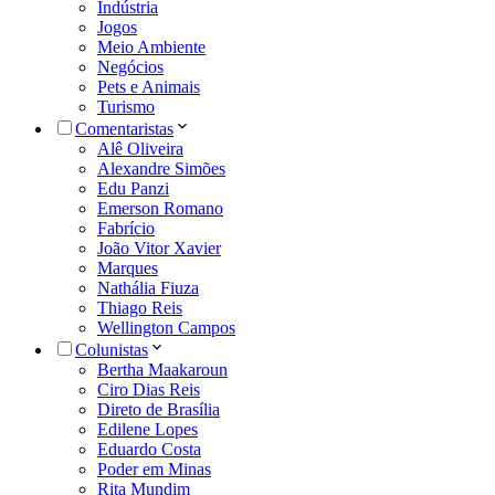
Indústria
Jogos
Meio Ambiente
Negócios
Pets e Animais
Turismo
Comentaristas
Alê Oliveira
Alexandre Simões
Edu Panzi
Emerson Romano
Fabrício
João Vitor Xavier
Marques
Nathália Fiuza
Thiago Reis
Wellington Campos
Colunistas
Bertha Maakaroun
Ciro Dias Reis
Direto de Brasília
Edilene Lopes
Eduardo Costa
Poder em Minas
Rita Mundim