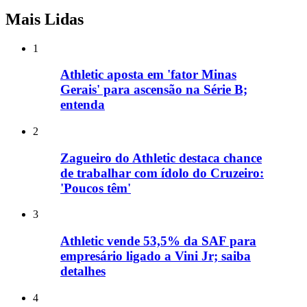
Mais Lidas
1
Athletic aposta em 'fator Minas
Gerais' para ascensão na Série B;
entenda
2
Zagueiro do Athletic destaca chance
de trabalhar com ídolo do Cruzeiro:
'Poucos têm'
3
Athletic vende 53,5% da SAF para
empresário ligado a Vini Jr; saiba
detalhes
4