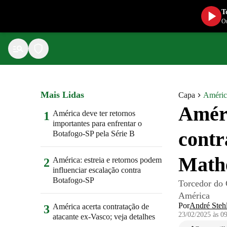
T
Ou
Mais Lidas
Capa
Améric
Améri
América deve ter retornos
1
importantes para enfrentar o
contr
Botafogo-SP pela Série B
Math
América: estreia e retornos podem
2
influenciar escalação contra
Botafogo-SP
Torcedor do 
América
Por
André Steh
América acerta contratação de
3
23/02/2025 às 0
atacante ex-Vasco; veja detalhes