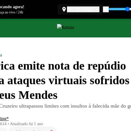
ocando agora!
Belo Horizonte
ça ao vivo
/
24h
a
ca emite nota de repúdio
a ataques virtuais sofridos
eus Mendes
Cruzeiro ultrapassou limites com insultos à falecida mãe do g
ling*
9h14
•
Atualizado
há 1 ano