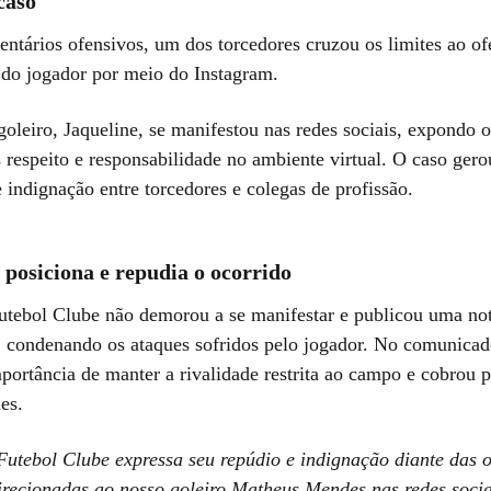
caso
entários ofensivos, um dos torcedores cruzou os limites ao of
 do jogador por meio do Instagram.
oleiro, Jaqueline, se manifestou nas redes sociais, expondo o
 respeito e responsabilidade no ambiente virtual. O caso ger
 indignação entre torcedores e colegas de profissão.
 posiciona e repudia o ocorrido
tebol Clube não demorou a se manifestar e publicou uma nota
s, condenando os ataques sofridos pelo jogador. No comunicad
portância de manter a rivalidade restrita ao campo e cobrou 
es.
utebol Clube expressa seu repúdio e indignação diante das 
irecionadas ao nosso goleiro Matheus Mendes nas redes socia