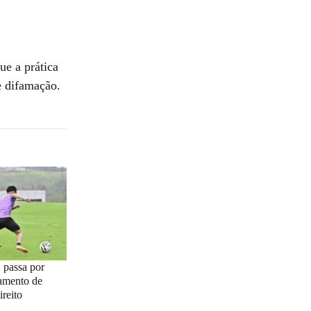
ue a prática
e difamação.
 passa por
tamento de
ireito