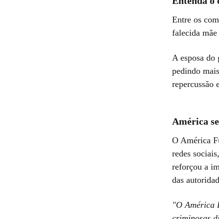
Entenda o 
Entre os com
falecida mãe
A esposa do g
pedindo mais
repercussão e
América se
O América Fu
redes sociai
reforçou a im
das autoridad
"O América F
criminosas d