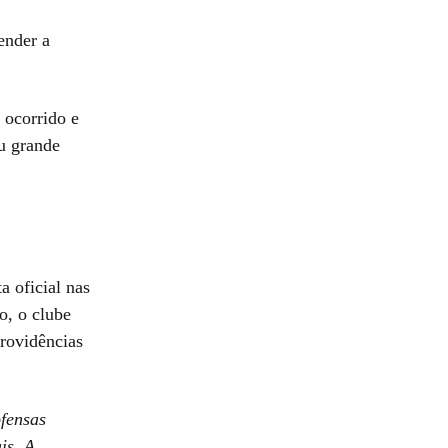
ender a
 ocorrido e
ou grande
 oficial nas
o, o clube
providências
ofensas
is. A