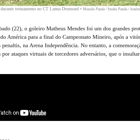
 durante treinamento no CT Lanna Drumond
•
Mourão Panda / Studio Panda / Améri
bado (22), o goleiro Matheus Mendes foi um dos grandes prot
o do América para a final do Campeonato Mineiro, após a vitór
s penaltis, na Arena Independência. No entanto, a comemoraçã
por ataques virtuais de torcedores adversários, que o insulta