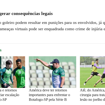
gerar consequências legais
o goleiro podem resultar em punições para os envolvidos, já q
 ameaças virtuais pode ser enquadrada como crime de injúria 
m
a e retornos
América deve ter retornos
Alê, do América,
iar escalação
importantes para enfrentar o
cirurgia para tra
go-SP
Botafogo-SP pela Série B
lesão no joelho d