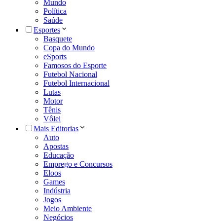
Mundo
Política
Saúde
Esportes
Basquete
Copa do Mundo
eSports
Famosos do Esporte
Futebol Nacional
Futebol Internacional
Lutas
Motor
Tênis
Vôlei
Mais Editorias
Auto
Apostas
Educação
Emprego e Concursos
Eloos
Games
Indústria
Jogos
Meio Ambiente
Negócios