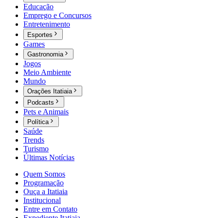
Educação
Emprego e Concursos
Entretenimento
Esportes
Games
Gastronomia
Jogos
Meio Ambiente
Mundo
Orações Itatiaia
Podcasts
Pets e Animais
Política
Saúde
Trends
Turismo
Últimas Notícias
Quem Somos
Programação
Ouça a Itatiaia
Institucional
Entre em Contato
Expediente Itatiaia