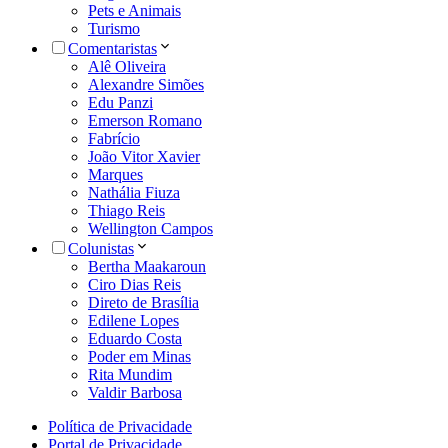
Pets e Animais
Turismo
Comentaristas
Alê Oliveira
Alexandre Simões
Edu Panzi
Emerson Romano
Fabrício
João Vitor Xavier
Marques
Nathália Fiuza
Thiago Reis
Wellington Campos
Colunistas
Bertha Maakaroun
Ciro Dias Reis
Direto de Brasília
Edilene Lopes
Eduardo Costa
Poder em Minas
Rita Mundim
Valdir Barbosa
Política de Privacidade
Portal de Privacidade