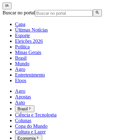
Buscar no portal
Capa
Últimas Notícias
Esporte
Eleições 2026
Política
Minas Gerais
Brasil
Mundo
Agro
Entretenimento
Eloos
Agro
Apostas
Auto
Brasil
Ciência e Tecnologia
Colunas
Copa do Mundo
Cultura e Lazer
Economia