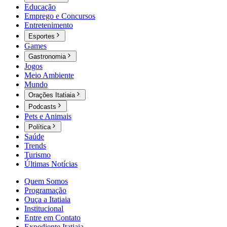
Educação
Emprego e Concursos
Entretenimento
Esportes
Games
Gastronomia
Jogos
Meio Ambiente
Mundo
Orações Itatiaia
Podcasts
Pets e Animais
Política
Saúde
Trends
Turismo
Últimas Notícias
Quem Somos
Programação
Ouça a Itatiaia
Institucional
Entre em Contato
Expediente Itatiaia