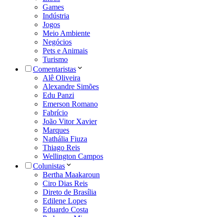
Games
Indústria
Jogos
Meio Ambiente
Negócios
Pets e Animais
Turismo
Comentaristas
Alê Oliveira
Alexandre Simões
Edu Panzi
Emerson Romano
Fabrício
João Vitor Xavier
Marques
Nathália Fiuza
Thiago Reis
Wellington Campos
Colunistas
Bertha Maakaroun
Ciro Dias Reis
Direto de Brasília
Edilene Lopes
Eduardo Costa