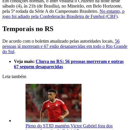
Em condições normais, o Inter visitaria o Cruzeiro na noite deste
sábado (4), às 21h (de Brasília), no Mineirão, em Belo Horizonte,
pela 5ª rodada da Série A do Campeonato Brasileiro.
No entanto, o
jogo foi adiado pela Confederação Brasileira de Futebol (CBF)
.
Temporais no RS
De acordo com o boletim atualizado pelas autoridades locais,
56
pessoas já morreram e 67 estão desaparecidas em todo o Rio Grande
do Sul
.
Veja mais:
Chuva no RS: 56 pessoas morreram e outras
67 seguem desaparecidas
Leia também
Pleno do STJD mantém Victor Gabriel fora dos