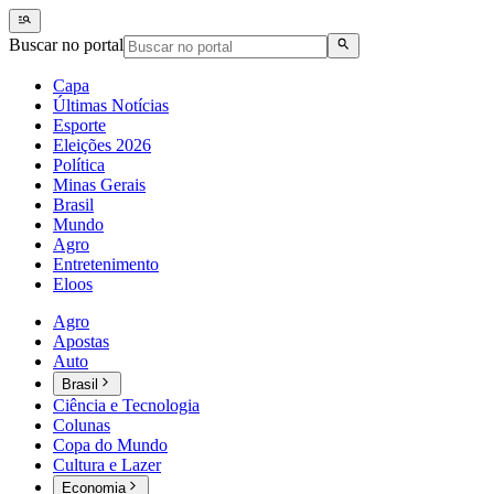
Buscar no portal
Capa
Últimas Notícias
Esporte
Eleições 2026
Política
Minas Gerais
Brasil
Mundo
Agro
Entretenimento
Eloos
Agro
Apostas
Auto
Brasil
Ciência e Tecnologia
Colunas
Copa do Mundo
Cultura e Lazer
Economia