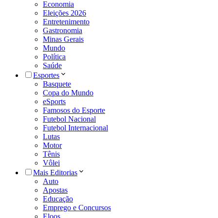
Economia
Eleições 2026
Entretenimento
Gastronomia
Minas Gerais
Mundo
Política
Saúde
Esportes
Basquete
Copa do Mundo
eSports
Famosos do Esporte
Futebol Nacional
Futebol Internacional
Lutas
Motor
Tênis
Vôlei
Mais Editorias
Auto
Apostas
Educação
Emprego e Concursos
Eloos