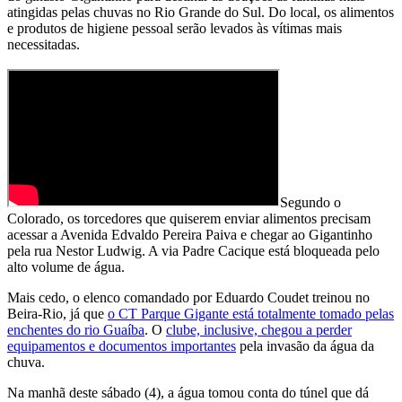
atingidas pelas chuvas no Rio Grande do Sul. Do local, os alimentos
e produtos de higiene pessoal serão levados às vítimas mais
necessitadas.
Segundo o
Colorado, os torcedores que quiserem enviar alimentos precisam
acessar a Avenida Edvaldo Pereira Paiva e chegar ao Gigantinho
pela rua Nestor Ludwig. A via Padre Cacique está bloqueada pelo
alto volume de água.
Mais cedo, o elenco comandado por Eduardo Coudet treinou no
Beira-Rio, já que
o CT Parque Gigante está totalmente tomado pelas
enchentes do rio Guaíba
. O
clube, inclusive, chegou a perder
equipamentos e documentos importantes
pela invasão da água da
chuva.
Na manhã deste sábado (4), a água tomou conta do túnel que dá