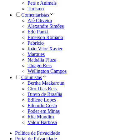
Pets e Animais
Turismo
Comentaristas
Alê Oliveira
Alexandre Simões
Edu Panzi
Emerson Romano
Fabrício
João Vitor Xavier
Marques
Nathália Fiuza
Thiago Reis
Wellington Campos
Colunistas
Bertha Maakaroun
Ciro Dias Reis
Direto de Brasília
Edilene Lopes
Eduardo Costa
Poder em Minas
Rita Mundim
Valdir Barbosa
Política de Privacidade
Portal de Privacidade