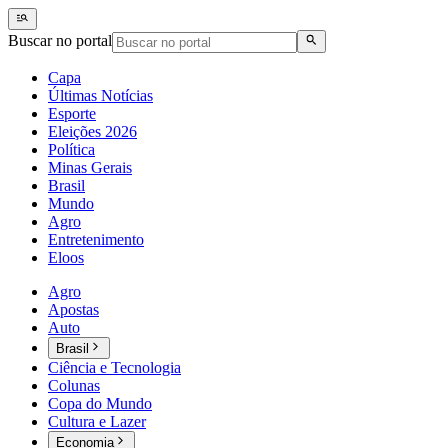
Buscar no portal
Capa
Últimas Notícias
Esporte
Eleições 2026
Política
Minas Gerais
Brasil
Mundo
Agro
Entretenimento
Eloos
Agro
Apostas
Auto
Brasil
Ciência e Tecnologia
Colunas
Copa do Mundo
Cultura e Lazer
Economia