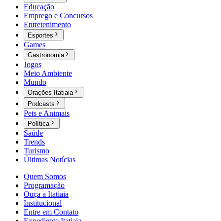
Educação
Emprego e Concursos
Entretenimento
Esportes
Games
Gastronomia
Jogos
Meio Ambiente
Mundo
Orações Itatiaia
Podcasts
Pets e Animais
Política
Saúde
Trends
Turismo
Últimas Notícias
Quem Somos
Programação
Ouça a Itatiaia
Institucional
Entre em Contato
Expediente Itatiaia