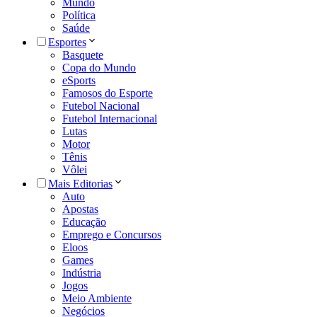
Mundo
Política
Saúde
Esportes
Basquete
Copa do Mundo
eSports
Famosos do Esporte
Futebol Nacional
Futebol Internacional
Lutas
Motor
Tênis
Vôlei
Mais Editorias
Auto
Apostas
Educação
Emprego e Concursos
Eloos
Games
Indústria
Jogos
Meio Ambiente
Negócios