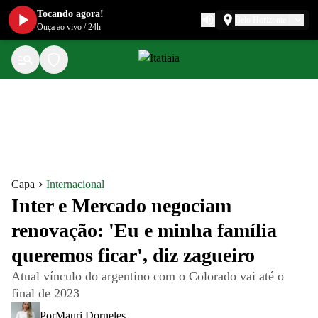
Tocando agora!
Belo Horizonte
Ouça ao vivo
/
24h
Capa
Internacional
Inter e Mercado negociam
renovação: 'Eu e minha família
queremos ficar', diz zagueiro
Atual vínculo do argentino com o Colorado vai até o
final de 2023
Por
Mauri Dorneles