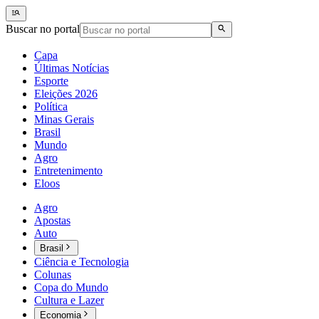
Buscar no portal
Capa
Últimas Notícias
Esporte
Eleições 2026
Política
Minas Gerais
Brasil
Mundo
Agro
Entretenimento
Eloos
Agro
Apostas
Auto
Brasil
Ciência e Tecnologia
Colunas
Copa do Mundo
Cultura e Lazer
Economia