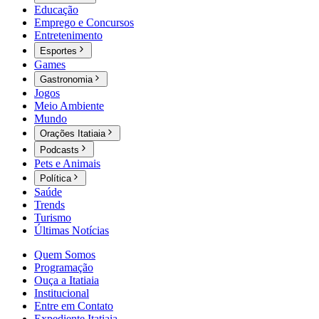
Educação
Emprego e Concursos
Entretenimento
Esportes
Games
Gastronomia
Jogos
Meio Ambiente
Mundo
Orações Itatiaia
Podcasts
Pets e Animais
Política
Saúde
Trends
Turismo
Últimas Notícias
Quem Somos
Programação
Ouça a Itatiaia
Institucional
Entre em Contato
Expediente Itatiaia