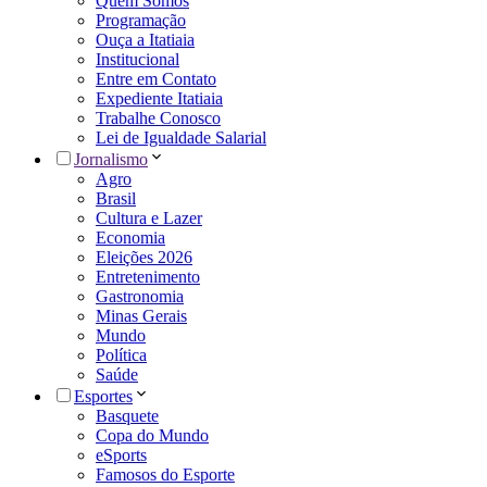
Quem Somos
Programação
Ouça a Itatiaia
Institucional
Entre em Contato
Expediente Itatiaia
Trabalhe Conosco
Lei de Igualdade Salarial
Jornalismo
Agro
Brasil
Cultura e Lazer
Economia
Eleições 2026
Entretenimento
Gastronomia
Minas Gerais
Mundo
Política
Saúde
Esportes
Basquete
Copa do Mundo
eSports
Famosos do Esporte