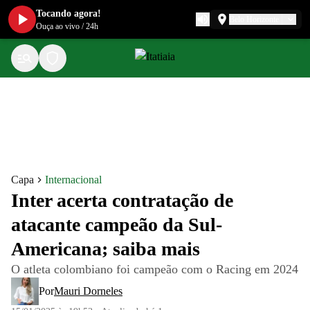
Tocando agora!
Belo Horizonte
Ouça ao vivo
/
24h
Capa
Internacional
Inter acerta contratação de
atacante campeão da Sul-
Americana; saiba mais
O atleta colombiano foi campeão com o Racing em 2024
Por
Mauri Dorneles