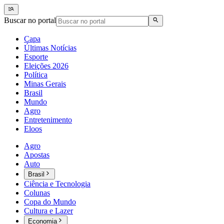
Buscar no portal
Capa
Últimas Notícias
Esporte
Eleições 2026
Política
Minas Gerais
Brasil
Mundo
Agro
Entretenimento
Eloos
Agro
Apostas
Auto
Brasil
Ciência e Tecnologia
Colunas
Copa do Mundo
Cultura e Lazer
Economia