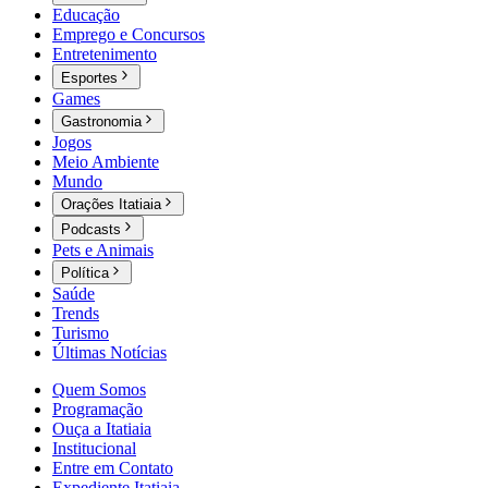
Educação
Emprego e Concursos
Entretenimento
Esportes
Games
Gastronomia
Jogos
Meio Ambiente
Mundo
Orações Itatiaia
Podcasts
Pets e Animais
Política
Saúde
Trends
Turismo
Últimas Notícias
Quem Somos
Programação
Ouça a Itatiaia
Institucional
Entre em Contato
Expediente Itatiaia