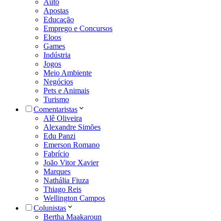
Auto
Apostas
Educação
Emprego e Concursos
Eloos
Games
Indústria
Jogos
Meio Ambiente
Negócios
Pets e Animais
Turismo
Comentaristas
Alê Oliveira
Alexandre Simões
Edu Panzi
Emerson Romano
Fabrício
João Vitor Xavier
Marques
Nathália Fiuza
Thiago Reis
Wellington Campos
Colunistas
Bertha Maakaroun