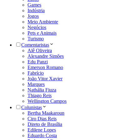
Games
Indústria
Jogos
Meio Ambiente
Negócios
Pets e Animais
Turismo
Comentaristas
Alê Oliveira
Alexandre Simões
Edu Panzi
Emerson Romano
Fabrício
João Vitor Xavier
Marques
Nathália Fiuza
Thiago Reis
Wellington Campos
Colunistas
Bertha Maakaroun
Ciro Dias Reis
Direto de Brasília
Edilene Lopes
Eduardo Costa