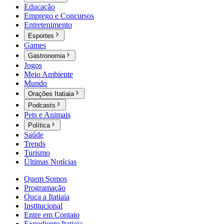
Educação
Emprego e Concursos
Entretenimento
Esportes
Games
Gastronomia
Jogos
Meio Ambiente
Mundo
Orações Itatiaia
Podcasts
Pets e Animais
Política
Saúde
Trends
Turismo
Últimas Notícias
Quem Somos
Programação
Ouça a Itatiaia
Institucional
Entre em Contato
Expediente Itatiaia