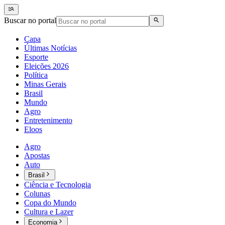
Buscar no portal
Capa
Últimas Notícias
Esporte
Eleições 2026
Política
Minas Gerais
Brasil
Mundo
Agro
Entretenimento
Eloos
Agro
Apostas
Auto
Brasil
Ciência e Tecnologia
Colunas
Copa do Mundo
Cultura e Lazer
Economia