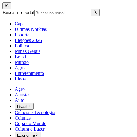
Buscar no portal
Capa
Últimas Notícias
Esporte
Eleições 2026
Política
Minas Gerais
Brasil
Mundo
Agro
Entretenimento
Eloos
Agro
Apostas
Auto
Brasil
Ciência e Tecnologia
Colunas
Copa do Mundo
Cultura e Lazer
Economia