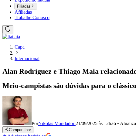
Filiadas
Afiliadas
Trabalhe Conosco
Capa
Internacional
Alan Rodríguez e Thiago Maia relacionados
Meio-campistas são dúvidas para o clássic
Por
Nikolas Mondadori
21/09/2025 às 12h26
•
Atualiz
Compartilhar