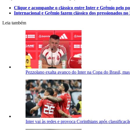
Clique e acompanhe o clássico entre Inter e Grêmio pelo por
Internacional e Grêmio fazem clássico dos pressionados no 
Leia também
Pezzolano exalta avanço do Inter na Copa do Brasil, mas 
Inter vai às redes e provoca Corinthians após classificaç