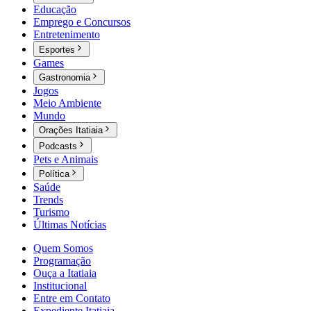
Educação
Emprego e Concursos
Entretenimento
Esportes
Games
Gastronomia
Jogos
Meio Ambiente
Mundo
Orações Itatiaia
Podcasts
Pets e Animais
Política
Saúde
Trends
Turismo
Últimas Notícias
Quem Somos
Programação
Ouça a Itatiaia
Institucional
Entre em Contato
Expediente Itatiaia