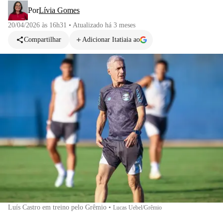
Por
Lívia Gomes
20/04/2026 às 16h31
•
Atualizado
há 3 meses
Compartilhar
Adicionar Itatiaia ao
Luís Castro em treino pelo Grêmio
•
Lucas Uebel/Grêmio