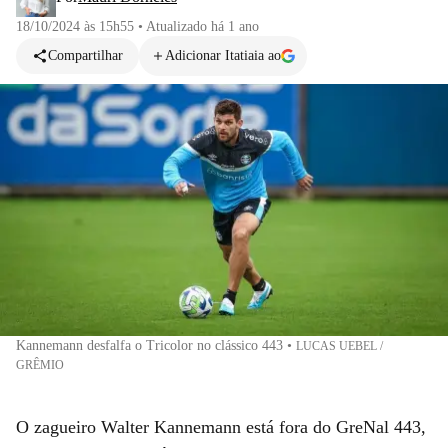
18/10/2024 às 15h55
•
Atualizado
há 1 ano
Compartilhar
Adicionar Itatiaia ao
Kannemann desfalfa o Tricolor no clássico 443
•
LUCAS UEBEL /
GRÊMIO
O zagueiro Walter Kannemann está fora do GreNal 443,