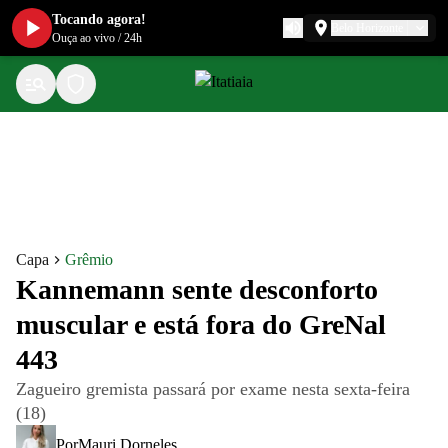
Tocando agora!
Belo Horizonte
Ouça ao vivo
/
24h
Capa
Grêmio
Kannemann sente desconforto
muscular e está fora do GreNal
443
Zagueiro gremista passará por exame nesta sexta-feira
(18)
Por
Mauri Dorneles