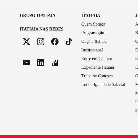
GRUPO ITATIAIA
ITATIAIA
Quem Somos
A
ITATIAIA NAS REDES
Programação
B
Ouça a Itatiaia
C
Institucional
E
Entre em Contato
E
Expediente Itatiaia
E
Trabalhe Conosco
G
Lei de Igualdade Salarial
M
M
P
S