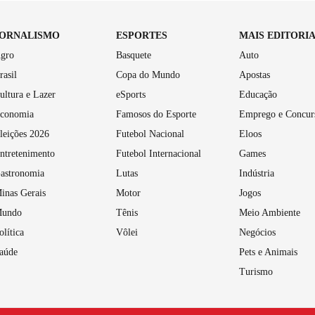
JORNALISMO
ESPORTES
MAIS EDITORI
gro
Basquete
Auto
rasil
Copa do Mundo
Apostas
ultura e Lazer
eSports
Educação
conomia
Famosos do Esporte
Emprego e Concur
leições 2026
Futebol Nacional
Eloos
ntretenimento
Futebol Internacional
Games
astronomia
Lutas
Indústria
inas Gerais
Motor
Jogos
undo
Tênis
Meio Ambiente
olítica
Vôlei
Negócios
aúde
Pets e Animais
Turismo