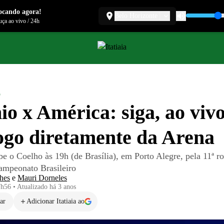
ocando agora!
Belo Horizonte
ça ao vivo
/
24h
o
o x América: siga, ao vivo
ogo diretamente da Arena
be o Coelho às 19h (de Brasília), em Porto Alegre, pela 11ª r
ampeonato Brasileiro
hes
e
Mauri Dorneles
7h56
•
Atualizado
há 3 anos
ar
Adicionar Itatiaia ao