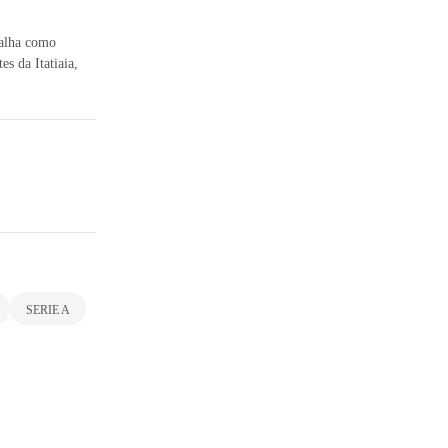
balha como
s da Itatiaia,
SERIE A