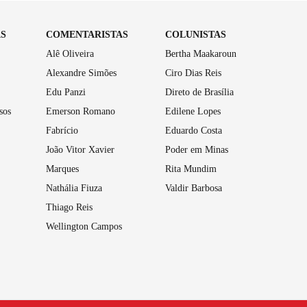
AS
COMENTARISTAS
COLUNISTAS
Alê Oliveira
Bertha Maakaroun
Alexandre Simões
Ciro Dias Reis
Edu Panzi
Direto de Brasília
sos
Emerson Romano
Edilene Lopes
Fabrício
Eduardo Costa
João Vitor Xavier
Poder em Minas
Marques
Rita Mundim
Nathália Fiuza
Valdir Barbosa
Thiago Reis
Wellington Campos