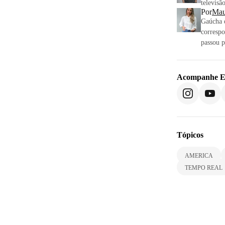
televisã
Por
Mau
Gaúcha 
correspo
passou 
Acompanhe
E
Tópicos
AMERICA
TEMPO REAL