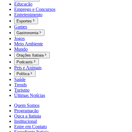
Educação
Emprego e Concursos
Entretenimento
Esportes
Games
Gastronomia
Jogos
Meio Ambiente
Mundo
Orações Itatiaia
Podcasts
Pets e Animais
Política
Saúde
Trends
Turismo
Últimas Notícias
Quem Somos
Programação
Ouça a Itatiaia
Institucional
Entre em Contato
Expediente Itatiaia