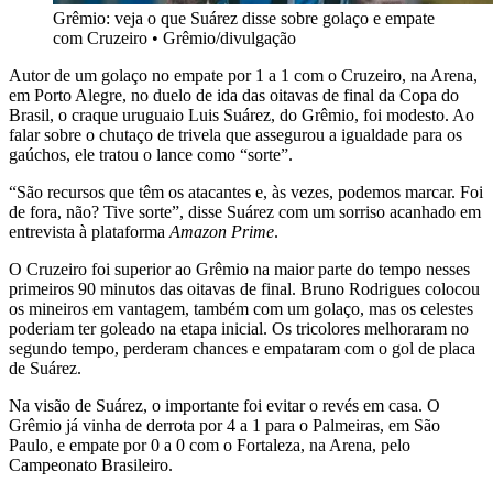
Grêmio: veja o que Suárez disse sobre golaço e empate
com Cruzeiro
•
Grêmio/divulgação
Autor de um golaço no empate por 1 a 1 com o Cruzeiro, na Arena,
em Porto Alegre, no duelo de ida das oitavas de final da Copa do
Brasil, o craque uruguaio Luis Suárez, do Grêmio, foi modesto. Ao
falar sobre o chutaço de trivela que assegurou a igualdade para os
gaúchos, ele tratou o lance como “sorte”.
“São recursos que têm os atacantes e, às vezes, podemos marcar. Foi
de fora, não? Tive sorte”, disse Suárez com um sorriso acanhado em
entrevista à plataforma
Amazon Prime
.
O Cruzeiro foi superior ao Grêmio na maior parte do tempo nesses
primeiros 90 minutos das oitavas de final. Bruno Rodrigues colocou
os mineiros em vantagem, também com um golaço, mas os celestes
poderiam ter goleado na etapa inicial. Os tricolores melhoraram no
segundo tempo, perderam chances e empataram com o gol de placa
de Suárez.
Na visão de Suárez, o importante foi evitar o revés em casa. O
Grêmio já vinha de derrota por 4 a 1 para o Palmeiras, em São
Paulo, e empate por 0 a 0 com o Fortaleza, na Arena, pelo
Campeonato Brasileiro.