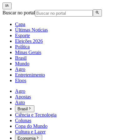
Buscar no portal
Capa
Últimas Notícias
Esporte
Eleições 2026
Política
Minas Gerais
Brasil
Mundo
Agro
Entretenimento
Eloos
Agro
Apostas
Auto
Brasil
Ciência e Tecnologia
Colunas
Copa do Mundo
Cultura e Lazer
Economia