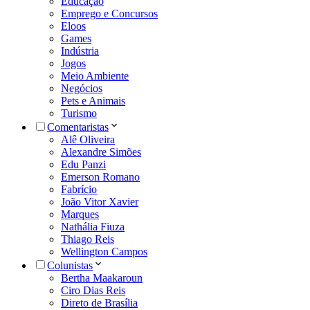
Educação
Emprego e Concursos
Eloos
Games
Indústria
Jogos
Meio Ambiente
Negócios
Pets e Animais
Turismo
Comentaristas
Alê Oliveira
Alexandre Simões
Edu Panzi
Emerson Romano
Fabrício
João Vitor Xavier
Marques
Nathália Fiuza
Thiago Reis
Wellington Campos
Colunistas
Bertha Maakaroun
Ciro Dias Reis
Direto de Brasília