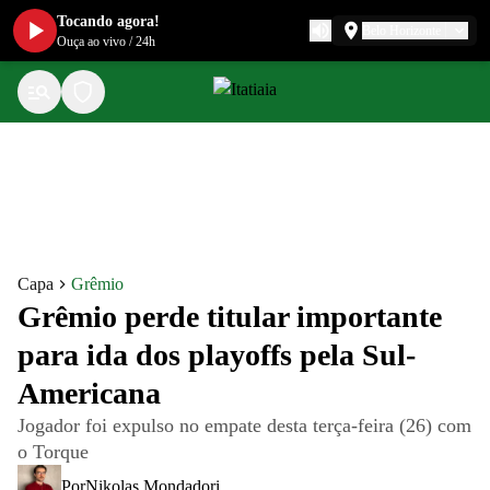
Tocando agora!
Belo Horizonte
Ouça ao vivo
/
24h
Capa
Grêmio
Grêmio perde titular importante
para ida dos playoffs pela Sul-
Americana
Jogador foi expulso no empate desta terça-feira (26) com
o Torque
Por
Nikolas Mondadori