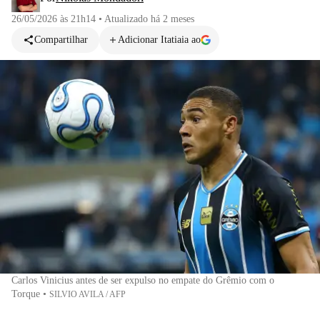
26/05/2026 às 21h14
•
Atualizado
há 2 meses
Compartilhar
Adicionar Itatiaia ao
Carlos Vinicius antes de ser expulso no empate do Grêmio com o
Torque
•
SILVIO AVILA / AFP