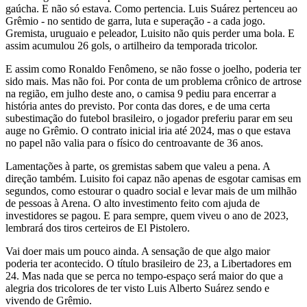
gaúcha. E não só estava. Como pertencia. Luis Suárez pertenceu ao
Grêmio - no sentido de garra, luta e superação - a cada jogo.
Gremista, uruguaio e peleador, Luisito não quis perder uma bola. E
assim acumulou 26 gols, o artilheiro da temporada tricolor.
E assim como Ronaldo Fenômeno, se não fosse o joelho, poderia ter
sido mais. Mas não foi. Por conta de um problema crônico de artrose
na região, em julho deste ano, o camisa 9 pediu para encerrar a
história antes do previsto. Por conta das dores, e de uma certa
subestimação do futebol brasileiro, o jogador preferiu parar em seu
auge no Grêmio. O contrato inicial iria até 2024, mas o que estava
no papel não valia para o físico do centroavante de 36 anos.
Lamentações à parte, os gremistas sabem que valeu a pena. A
direção também. Luisito foi capaz não apenas de esgotar camisas em
segundos, como estourar o quadro social e levar mais de um milhão
de pessoas à Arena. O alto investimento feito com ajuda de
investidores se pagou. E para sempre, quem viveu o ano de 2023,
lembrará dos tiros certeiros de El Pistolero.
Vai doer mais um pouco ainda. A sensação de que algo maior
poderia ter acontecido. O título brasileiro de 23, a Libertadores em
24. Mas nada que se perca no tempo-espaço será maior do que a
alegria dos tricolores de ter visto Luis Alberto Suárez sendo e
vivendo de Grêmio.