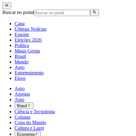
Buscar no portal
Capa
Últimas Notícias
Esporte
Eleições 2026
Política
Minas Gerais
Brasil
Mundo
Agro
Entretenimento
Eloos
Agro
Apostas
Auto
Brasil
Ciência e Tecnologia
Colunas
Copa do Mundo
Cultura e Lazer
Economia