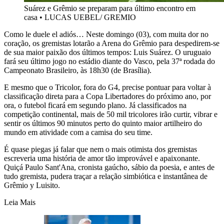
Suárez e Grêmio se preparam para último encontro em
casa
•
LUCAS UEBEL/ GREMIO
Como le duele el adiós… Neste domingo (03), com muita dor no
coração, os gremistas lotarão a Arena do Grêmio para despedirem-se
de sua maior paixão dos últimos tempos: Luis Suárez. O uruguaio
fará seu último jogo no estádio diante do Vasco, pela 37ª rodada do
Campeonato Brasileiro, às 18h30 (de Brasília).
E mesmo que o Tricolor, fora do G4, precise pontuar para voltar à
classificação direta para a Copa Libertadores do próximo ano, por
ora, o futebol ficará em segundo plano. Já classificados na
competição continental, mais de 50 mil tricolores irão curtir, vibrar e
sentir os últimos 90 minutos perto do quinto maior artilheiro do
mundo em atividade com a camisa do seu time.
É quase piegas já falar que nem o mais otimista dos gremistas
escreveria uma história de amor tão improvável e apaixonante.
Quiçá Paulo Sant'Ana, cronista gaúcho, sábio da poesia, e antes de
tudo gremista, pudera traçar a relação simbiótica e instantânea de
Grêmio y Luisito.
Leia Mais