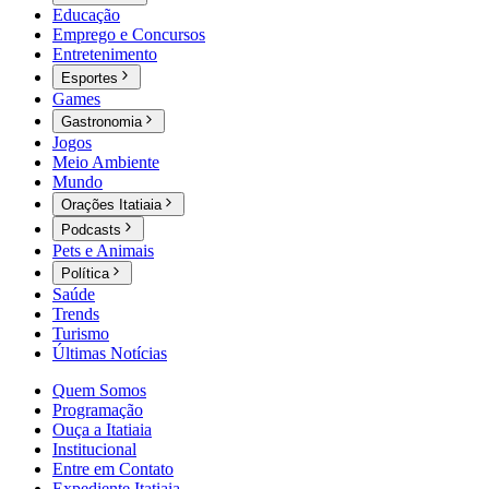
Educação
Emprego e Concursos
Entretenimento
Esportes
Games
Gastronomia
Jogos
Meio Ambiente
Mundo
Orações Itatiaia
Podcasts
Pets e Animais
Política
Saúde
Trends
Turismo
Últimas Notícias
Quem Somos
Programação
Ouça a Itatiaia
Institucional
Entre em Contato
Expediente Itatiaia