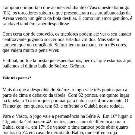
Tampouco importa o que acontecerá diante o Vasco neste domingo
(03), os torcedores sabem o que presenciaram nas arquibancadas da
Arena vendo um gênio da bola desfilar. E como um amor genuíno, é
saudável também saber despedir-se.
Com certa dor de cotovelo, os tricolores podem até ver o seu amado
centroavante jogando soccer nos Estados Unidos. Mas sabem
também que no coração de Suárez tem uma marca com três cores,
que valem muito a pena viver.
E afinal, no fue la fiesta que esperábamos, pero ya que estamos aquí,
bailemos el último baile de Suárez, Grêmio.
Vale três pontos?
Mais do que a despedida de Suárez, o jogo vale três pontos para a
parte de cima e debaixo da tabela. Com 62 pontos, em quinto lugar
na tabela, o Tricolor quer pontuar para entrar no G4 novamente. O
Flamengo, em quarto, tem 63, e enfrenta o Cuiabá nesta rodada.
Para o Vasco, o jogo vale a permanência na Série A. Em 16º lugar, o
Gigante da Colina tem 42 pontos, apenas um de diferença para o
Bahia, com 41 em 17º. Se vencer, o time carioca pode abrir quatro
pontos do Z4 em caso de derrota do Bahia, que enfrenta o já