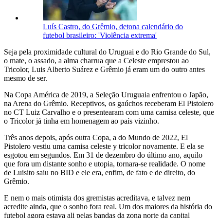
Luís Castro, do Grêmio, detona calendário do
futebol brasileiro: 'Violência extrema'
Seja pela proximidade cultural do Uruguai e do Rio Grande do Sul,
o mate, o assado, a alma charrua que a Celeste emprestou ao
Tricolor, Luis Alberto Suárez e Grêmio já eram um do outro antes
mesmo de ser.
Na Copa América de 2019, a Seleção Uruguaia enfrentou o Japão,
na Arena do Grêmio. Receptivos, os gaúchos receberam El Pistolero
no CT Luiz Carvalho e o presentearam com uma camisa celeste, que
o Tricolor já tinha em homenagem ao país vizinho.
Três anos depois, após outra Copa, a do Mundo de 2022, El
Pistolero vestiu uma camisa celeste y tricolor novamente. E ela se
esgotou em segundos. Em 31 de dezembro do último ano, aquilo
que fora um distante sonho e utopia, tornara-se realidade. O nome
de Luisito saiu no BID e ele era, enfim, de fato e de direito, do
Grêmio.
E nem o mais otimista dos gremistas acreditava, e talvez nem
acredite ainda, que o sonho fora real. Um dos maiores da história do
futebol agora estava ali pelas bandas da zona norte da capital