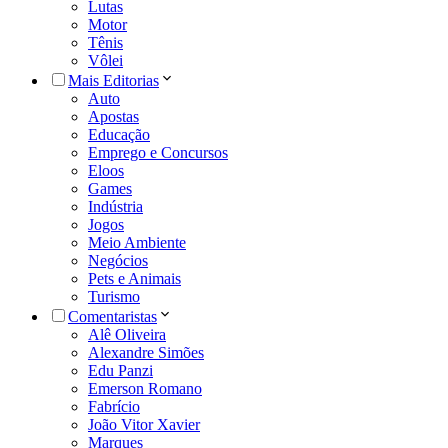
Lutas
Motor
Tênis
Vôlei
Mais Editorias
Auto
Apostas
Educação
Emprego e Concursos
Eloos
Games
Indústria
Jogos
Meio Ambiente
Negócios
Pets e Animais
Turismo
Comentaristas
Alê Oliveira
Alexandre Simões
Edu Panzi
Emerson Romano
Fabrício
João Vitor Xavier
Marques