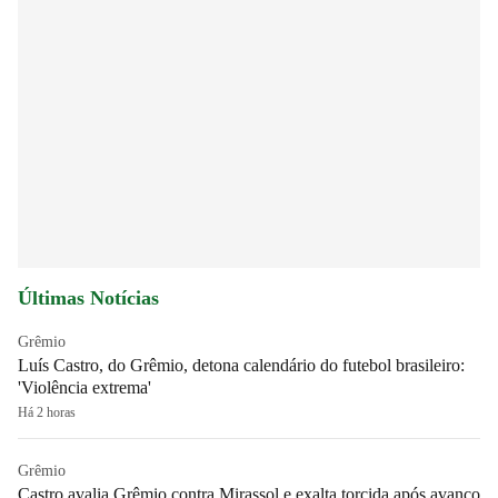
Últimas Notícias
Grêmio
Luís Castro, do Grêmio, detona calendário do futebol brasileiro:
'Violência extrema'
Há 2 horas
Grêmio
Castro avalia Grêmio contra Mirassol e exalta torcida após avanço