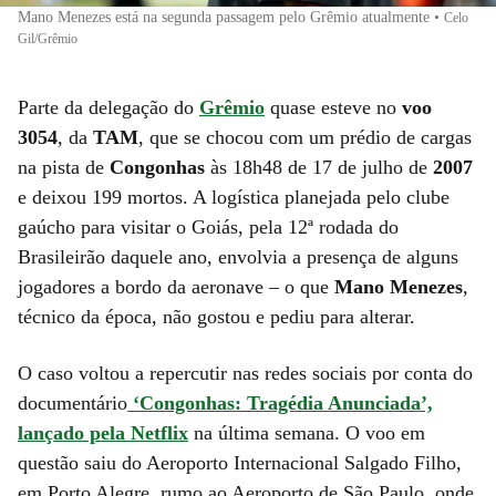
Mano Menezes está na segunda passagem pelo Grêmio atualmente
•
Celo
Gil/Grêmio
Parte da delegação do
Grêmio
quase esteve no
voo
3054
, da
TAM
, que se chocou com um prédio de cargas
na pista de
Congonhas
às 18h48 de 17 de julho de
2007
e deixou 199 mortos. A logística planejada pelo clube
gaúcho para visitar o Goiás, pela 12ª rodada do
Brasileirão daquele ano, envolvia a presença de alguns
jogadores a bordo da aeronave – o que
Mano Menezes
,
técnico da época, não gostou e pediu para alterar.
O caso voltou a repercutir nas redes sociais por conta do
documentário
‘Congonhas: Tragédia Anunciada’,
lançado pela Netflix
na última semana. O voo em
questão saiu do Aeroporto Internacional Salgado Filho,
em Porto Alegre, rumo ao Aeroporto de São Paulo, onde