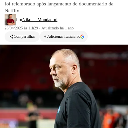
foi relembrado após lançamento de documentário da
Netflix
Por
Nikolas Mondadori
28/04/2025 às 11h29
•
Atualizado
há 1 ano
Compartilhar
Adicionar Itatiaia ao